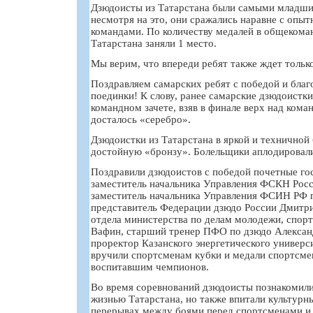
Дзюдоисты из Татарстана были самыми младшим
несмотря на это, они сражались наравне с опы
командами. По количеству медалей в общекома
Татарстана заняли 1 место.
Мы верим, что впереди ребят также ждет тольк
Поздравляем самарских ребят с победой и благ
поединки! К слову, ранее самарские дзюдоистк
командном зачете, взяв в финале верх над кома
досталось «серебро».
Дзюдоистки из Татарстана в яркой и техничной 
достойную «бронзу». Болельщики аплодировали
Поздравили дзюдоистов с победой почетные го
заместитель начальника Управления ФСКН Росс
заместитель начальника Управления ФСИН РФ п
представитель Федерации дзюдо России Дмитри
отдела министерства по делам молодежи, спорт
Вафин, старший тренер ПФО по дзюдо Александ
проректор Казанского энергетического универ
вручили спортсменам кубки и медали спортсмен
воспитавшим чемпионов.
Во время соревнований дзюдоисты познакомили
жизнью Татарстана, но также впитали культурн
перерывах между боями перед спортсменами и