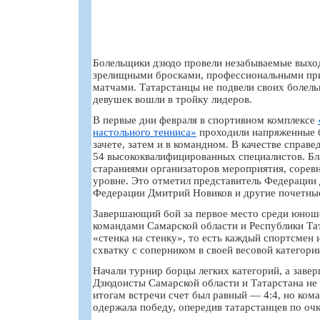
Болельщики дзюдо провели незабываемые выхо
зрелищными бросками, профессиональными пр
матчами. Татарстанцы не подвели своих болел
девушек вошли в тройку лидеров.
В первые дни февраля в спортивном комплексе
настольного тенниса»
проходили напряженные б
зачете, затем и в командном. В качестве справ
54 высококвалифицированных специалистов. Бла
стараниями организаторов мероприятия, сорев
уровне. Это отметил представитель Федерации
Федерации Дмитрий Новиков и другие почетные
Завершающий бой за первое место среди юнош
командами Самарской области и Республики Тат
«стенка на стенку», то есть каждый спортсмен 
схватку с соперником в своей весовой категори
Начали турнир борцы легких категорий, а заве
Дзюдоисты Самарской области и Татарстана не 
итогам встречи счет был равный — 4:4, но ком
одержала победу, опередив татарстанцев по оч