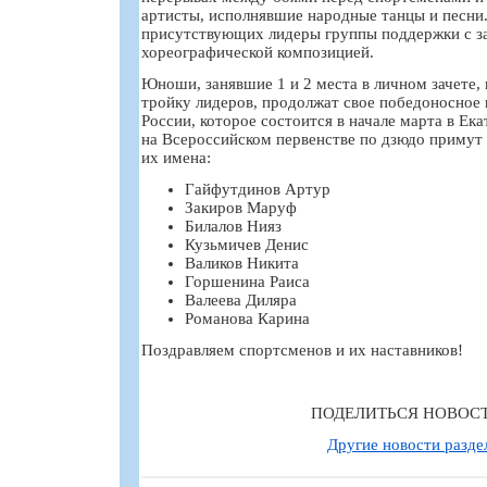
артисты, исполнявшие народные танцы и песни
присутствующих лидеры группы поддержки с з
хореографической композицией.
Юноши, занявшие 1 и 2 места в личном зачете,
тройку лидеров, продолжат свое победоносное 
России, которое состоится в начале марта в Ек
на Всероссийском первенстве по дзюдо примут 
их имена:
Гайфутдинов Артур
Закиров Маруф
Билалов Нияз
Кузьмичев Денис
Валиков Никита
Горшенина Раиса
Валеева Диляра
Романова Карина
Поздравляем спортсменов и их наставников!
ПОДЕЛИТЬСЯ НОВОС
Другие новости разде