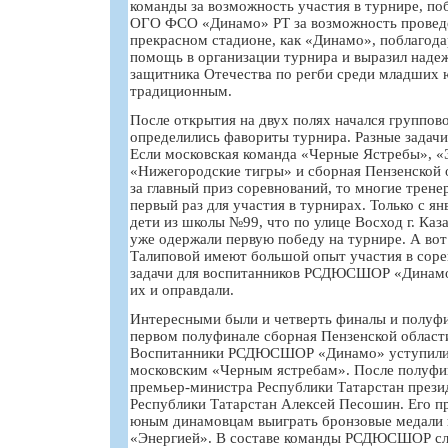
команды за возможность участия в турнире, по
ОГО ФСО «Динамо» РТ за возможность проведе
прекрасном стадионе, как «Динамо», поблагод
помощь в организации турнира и выразил надеж
защитника Отечества по регби среди младших 
традиционным.
После открытия на двух полях начался группов
определились фавориты турнира. Разные задачи
Если московская команда «Черные Ястребы», «Э
«Нижегородские тигры» и сборная Пензенской 
за главный приз соревнований, то многие трене
первый раз для участия в турнирах. Только с я
дети из школы №99, что по улице Восход г. Каз
уже одержали первую победу на турнире. А во
Талиповой имеют большой опыт участия в соре
задачи для воспитанников РСДЮСШОР «Динамо
их и оправдали.
Интересными были и четверть финалы и полуфи
первом полуфинале сборная Пензенской област
Воспитанники РСДЮСШОР «Динамо» уступили 
московским «Черным ястребам». После полуфин
премьер-министра Республики Татарстан прези
Республики Татарстан Алексей Песошин. Его п
юным динамовцам выиграть бронзовые медали в
«Энергией». В составе команды РСДЮСШОР сл