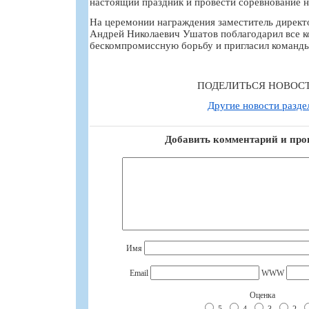
настоящий праздник и провести соревнование н
На церемонии награждения заместитель дир
Андрей Николаевич Ушатов поблагодарил все ко
бескомпромиссную борьбу и пригласил команды
ПОДЕЛИТЬСЯ НОВОС
Другие новости разде
Добавить комментарий и про
Имя
Email
WWW
Оценка
5
4
3
2