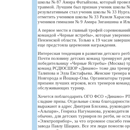
школы № 87 Амира Фатыйхова, который провел
травмой. Лучшим был признан ученик школы 
результативным стал ученик школы № 33 Нургал
отметить учеников школы № 33 Разиля Харасов
учеников гимназии № 9 Амира Зиганшина и Ил
А первое мести и главный трофей соревнований
командой «Черные ястребы», которые уверенно
Пензенской области. Только к 19 часам заверши
еще предстояла церемония награждения.
Интересная тенденция в развитии детского ре
Почти половину детских команд тренируют дев
победительницу «Черные Ястребы» (Москва) т
команд РСДЮСШОР «Динамо» тоже два тренер
Талипова и Элла Евстафьева. Женские тренера 
Новгорода и Йошкар-Олы. Организаторы турни
призами лучших игроков, всех тренеров команд 
обслуживающих турнир.
Хочется поблагодарить ОГО ФСО «Динамо» РТ з
сладкие призы. Отдельные слова благодарности
выражают в адрес Дмитрия Блохина, руководит
«Альпари», Генриха Нагуманова, руководителя
обычно, для детских турниров по регби, не оста
«Электроприбор», за что огромное спасибо ге
завода Павлу Шацких. Все эти люди помогли ор