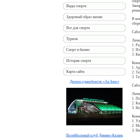
спор
Заки
Виды спорта
реша
Здоровый образ жизни
В ко
сбор
Все для спорта
Сабл
Туризм
Личн
1. Ра
2. Ил
Спорт и бизнес
3. К
История спорта
Кома
1. А
Карта сайта
2. Та
3. Та
Дворец единоборств «Ак Барс»
Сабл
Личн
1. П
2. К
3. В
Кома
1. У
2. М
3. Н
Волейбольный клуб Динамо-Казань