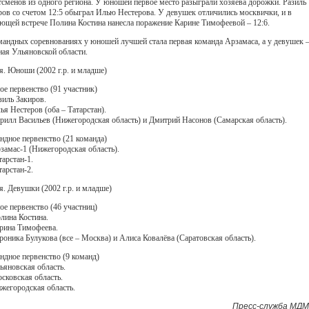
тсменов из одного региона. У юношей первое место разыграли хозяева дорожки. Разиль
ров со счетом 12:5 обыграл Илью Нестерова. У девушек отличились москвички, и в
ющей встрече Полина Костина нанесла поражение Карине Тимофеевой – 12:6.
мандных соревнованиях у юношей лучшей стала первая команда Арзамаса, а у девушек 
ная Ульяновской области.
я. Юноши (2002 г.р. и младше)
ое первенство (91 участник)
зиль Закиров.
ья Нестеров (оба – Татарстан).
ирилл Васильев (Нижегородская область) и Дмитрий Насонов (Самарская область).
ндное первенство (21 команда)
рзамас-1 (Нижегородская область).
тарстан-1.
тарстан-2.
я. Девушки (2002 г.р. и младше)
ое первенство (46 участниц)
олина Костина.
арина Тимофеева.
ероника Булукова (все – Москва) и Алиса Ковалёва (Саратовская область).
ндное первенство (9 команд)
льяновская область.
осковская область.
ижегородская область.
Пресс-служба МДМ