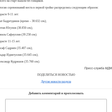
 Всего на старт вышли 68 гонщиков.
тогам соревнований места в первой тройке распределись следующим образом:
расте 9-11 лет:
ат Бадретдинов (время – 38.632 сек);
ултан Юсупов (38.850 сек);
амиль Сафиуллин (39.258 сек).
расте 11-15 лет:
саф Садриев (35.407 сек);
льдар Идиятуллин (35.645 сек);
лександр Кудряшов (35.760 сек).
Пресс-служба МДМ
ПОДЕЛИТЬСЯ НОВОСТЬЮ
Другие новости раздела
Добавить комментарий и проголосовать