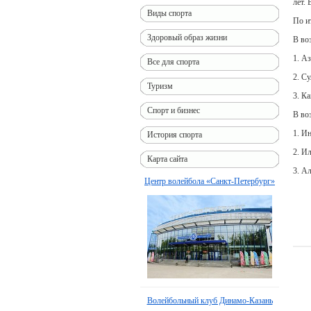
лет.
Виды спорта
По и
Здоровый образ жизни
В воз
1. Аз
Все для спорта
2. С
Туризм
3. К
Спорт и бизнес
В воз
1. Ин
История спорта
2. И
Карта сайта
3. А
Центр волейбола «Санкт-Петербург»
Волейбольный клуб Динамо-Казань