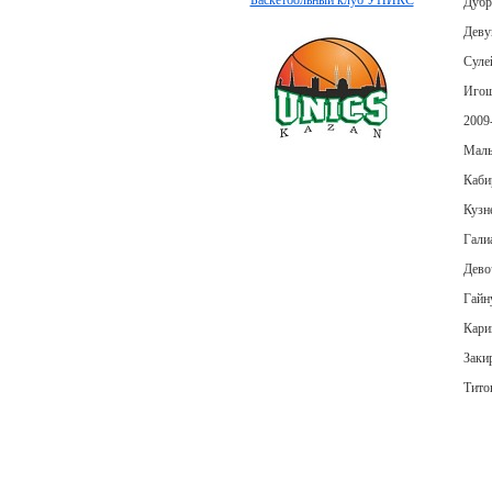
Баскетбольный клуб УНИКС
Дубр
Деву
Суле
Игош
2009-
Маль
Каби
Кузн
Гали
Дево
Гайн
Кари
Заки
Тито