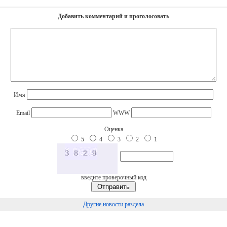
Добавить комментарий и проголосовать
Имя
Email
WWW
Оценка
5
4
3
2
1
введите проверочный код
Другие новости раздела