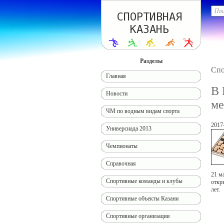
Разделы
Спо
Главная
В 
Новости
м
ЧМ по водным видам спорта
2017
Универсиада 2013
Чемпионаты
Справочная
21 м
Спортивные команды и клубы
откр
лет.
Спортивные объекты Казани
Спортивные организации