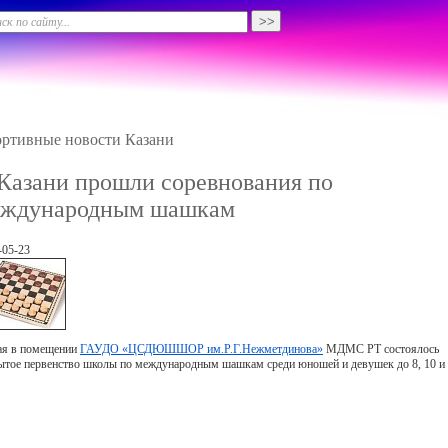
ртивные новости Казани
Казани прошли соревнования по
еждународным шашкам
-05-23
ая в помещении
ГАУДО «ЦСДЮШШОР им.Р.Г.Нежметдинова»
МДМС РТ состоялось
ытое первенство школы по международным шашкам среди юношей и девушек до 8, 10 и