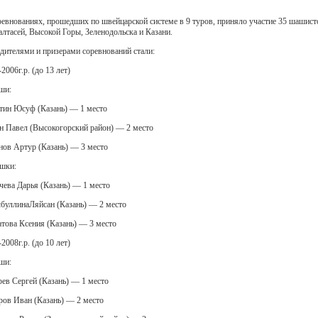
ревнованиях, прошедших по швейцарской системе в 9 туров, приняло участие 35 шашист
Балтасей, Высокой Горы, Зеленодольска и Казани.
дителями и призерами соревнований стали:
2006г.р. (до 13 лет)
ши:
тин Юсуф (Казань) — 1 место
н Павел (Высокогорский район) — 2 место
нов Артур (Казань) — 3 место
шки:
чева Дарья (Казань) — 1 место
буллинаЛяйсан (Казань) — 2 место
това Ксения (Казань) — 3 место
2008г.р. (до 10 лет)
ши:
рев Сергей (Казань) — 1 место
ров Иван (Казань) — 2 место