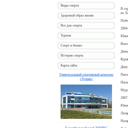
Виды спорта
В со
из: 
Здоровый образ жизни
Побе
Все для спорта
2004-
Туризм
Юно
Вахо
Спорт и бизнес
Деви
История спорта
Кура
Карта сайта
Деву
Пига
Универсальный спортивный комплекс
«Тулпар»
Насы
Мура
2007-
Юно
Лаза
Наза