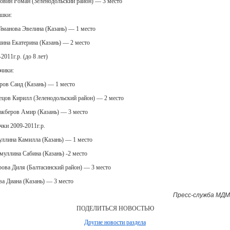
овин Роман (Зеленодольский район) — 3 место
шки:
йманова Эвелина (Казань) — 1 место
ина Екатерина (Казань) — 2 место
2011г.р. (до 8 лет)
чики:
ров Саид (Казань) — 1 место
ецов Кирилл (Зеленодольский район) — 2 место
акберов Амир (Казань) — 3 место
чки 2009-2011г.р.
уллина Камилла (Казань) — 1 место
муллина Сабина (Казань) -2 место
рова Диля (Балтасинский район) — 3 место
ва Диана (Казань) — 3 место
Пресс-служба МДМ
ПОДЕЛИТЬСЯ НОВОСТЬЮ
Другие новости раздела