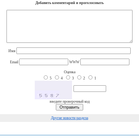
Добавить комментарий и проголосовать
Имя
Email
WWW
Оценка
5
4
3
2
1
введите проверочный код
Другие новости раздела