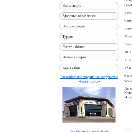
груп
Виды спорта
5 ок
Здоровый образ жизни
Санк
Все для спорта
Енис
Моск
Туризм
7 ок
Спорт и бизнес
10.0
История спорта
11.2
Карта сайта
12.4
9 ок
Баскетбольное спортивное сооружение
сост
«Баскет-холл»
Напо
Кала
«Спе