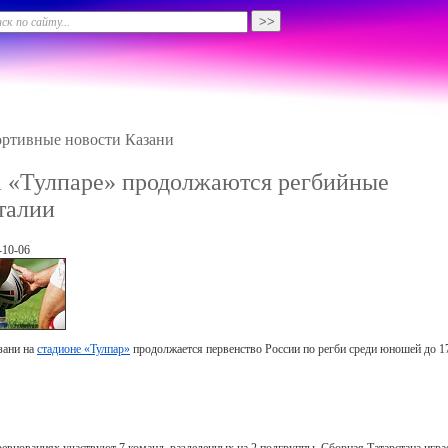
ртивные новости Казани
 «Тулпаре» продолжаются регбийные
талии
-10-06
зани на
стадионе «Тулпар»
продолжается первенство России по регби среди юношей до 17
ревнованиях участвуют 7 команд, разделенных на 2 подгруппы. Сборная Татарстана играе