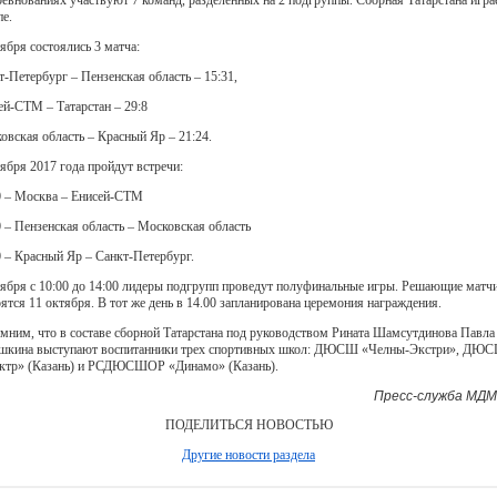
пе.
тября состоялись 3 матча:
т-Петербург – Пензенская область – 15:31,
ей-СТМ – Татарстан – 29:8
овская область – Красный Яр – 21:24.
тября 2017 года пройдут встречи:
0 – Москва – Енисей-СТМ
0 – Пензенская область – Московская область
0 – Красный Яр – Санкт-Петербург.
тября с 10:00 до 14:00 лидеры подгрупп проведут полуфинальные игры. Решающие матч
оятся 11 октября. В тот же день в 14.00 запланирована церемония награждения.
мним, что в составе сборной Татарстана под руководством Рината Шамсутдинова Павла
шкина выступают воспитанники трех спортивных школ: ДЮСШ «Челны-Экстри», ДЮ
ктр» (Казань) и РСДЮСШОР «Динамо» (Казань).
Пресс-служба МДМ
ПОДЕЛИТЬСЯ НОВОСТЬЮ
Другие новости раздела