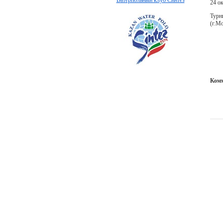
Ватерпольный клуб Синтез
24 о
Турн
(г.Мо
Ком