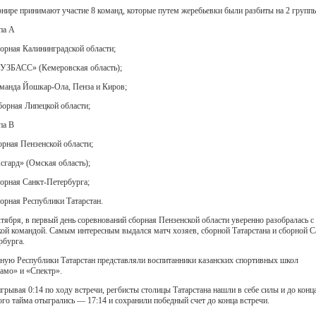
рнире принимают участие 8 команд, которые путем жеребьевки были разбиты на 2 групп
па А
борная Калининградской области;
КУЗБАСС» (Кемеровская область);
оманда Йошкар-Ола, Пенза и Киров;
Сборная Липецкой области;
па В
орная Пензенской области;
Асгард» (Омская область);
борная Санкт-Петербурга;
борная Республики Татарстан.
ктября, в первый день соревнований сборная Пензенской области уверенно разобралась с
ой командой. Самым интересным выдался матч хозяев, сборной Татарстана и сборной С
рбурга.
ную Республики Татарстан представляли воспитанники казанских спортивных школ
амо» и «Спектр».
грывая 0:14 по ходу встречи, регбисты столицы Татарстана нашли в себе силы и до конц
ого тайма отыгрались — 17:14 и сохранили победный счет до конца встречи.