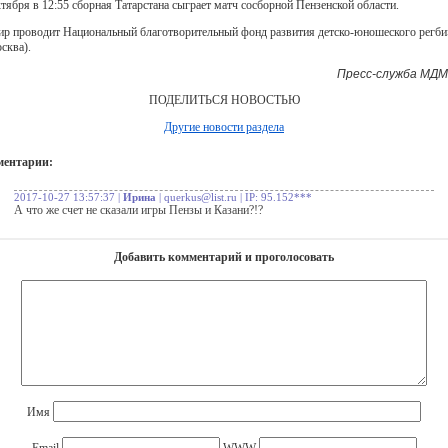
ктября в 12:55 сборная Татарстана сыграет матч сосборной Пензенской области.
ир проводит Национальный благотворительный фонд развития детско-юношеского регби
сква).
Пресс-служба МДМ
ПОДЕЛИТЬСЯ НОВОСТЬЮ
Другие новости раздела
ментарии:
2017-10-27 13:57:37 |
Ирина
| querkus@list.ru | IP: 95.152***
А что же счет не сказали игры Пензы и Казани?!?
Добавить комментарий и проголосовать
Имя
Email
WWW