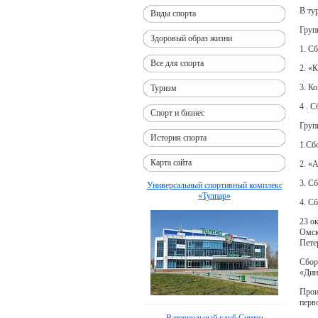
В ту
Виды спорта
Груп
Здоровый образ жизни
1. С
Все для спорта
2. «
3. К
Туризм
4 . 
Спорт и бизнес
Груп
История спорта
1.Сб
Карта сайта
2. «
3. С
Универсальный спортивный комплекс
«Тулпар»
4. С
23 о
Омск
Пете
Сбор
«Дин
Прои
перв