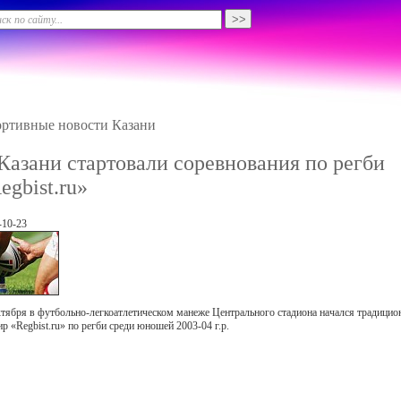
ртивные новости Казани
Казани стартовали соревнования по регби
egbist.ru»
-10-23
ктября в футбольно-легкоатлетическом манеже Центрального стадиона начался традици
ир «Regbist.ru» по регби среди юношей 2003-04 г.р.