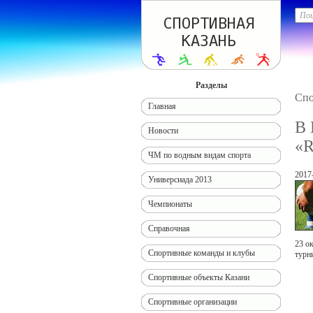
Разделы
Спо
Главная
В 
Новости
«R
ЧМ по водным видам спорта
2017
Универсиада 2013
Чемпионаты
Справочная
23 о
Спортивные команды и клубы
турн
Спортивные объекты Казани
Спортивные организации