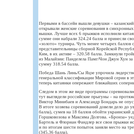
Первыми в бассейн вышли девушки – казанский
открывали женские соревнования в синхронных
вышки. Лучше всех 6 прыжков исполнили китая
сумме они набрали 324.24 балла и принесли св
«золото» турнира. Чуть менее четырех баллов
представительницы сборной Корейской Респуб
Ким, в их активе – 320.58 балла. Замкнули тро
из Малайзии: Панделела Памг/Чон Джун Хун за
сумму 318.54 балла.
Победа Шань Линь/Сы Яцзе упрочила лидерство
генеральной классификации Мировой серии в э
теперь китаянки опережают ближайших соперни
Следом в этом же виде программы соревновал
тут выглядели российские прыгуны – на протя
Виктор Минибаев и Александр Бондарь не опус
В итоге хозяева соревнований довели дело до у
балла), сумев на 18 баллов обойти украинский 
Горшковозова и Максима Долгова. «Бронза» уе
Бартель и Флориан Фандлер все свои прыжки ис
и по итогам шести попыток заняли место на тре
(345.36 балла).