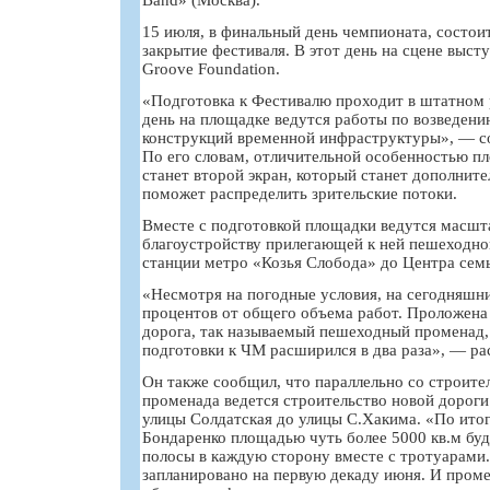
15 июля, в финальный день чемпионата, состои
закрытие фестиваля. В этот день на сцене выс
Groove Foundation.
«Подготовка к Фестивалю проходит в штатном
день на площадке ведутся работы по возведен
конструкций временной инфраструктуры», — с
По его словам, отличительной особенностью п
станет второй экран, который станет дополнит
поможет распределить зрительские потоки.
Вместе с подготовкой площадки ведутся масшт
благоустройству прилегающей к ней пешеходно
станции метро «Козья Слобода» до Центра сем
«Несмотря на погодные условия, на сегодняшн
процентов от общего объема работ. Проложена
дорога, так называемый пешеходный променад,
подготовки к ЧМ расширился в два раза», — ра
Он также сообщил, что параллельно со строит
променада ведется строительство новой дороги
улицы Солдатская до улицы С.Хакима. «По итог
Бондаренко площадью чуть более 5000 кв.м буд
полосы в каждую сторону вместе с тротуарами
запланировано на первую декаду июня. И проме