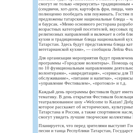
смогут не только «перекусить» традиционным
(сендвичи, хот-доги, картофель фри, пицца, чип
полноценно пообедать или поужинать. Гостям 
предложены татарские национальные блюда – ча
и баурсак. «Меню основного ресторана разрабо
возрастных категорий посетителей, вкусовых п
религиозных направлений и включает в себя бл
кухни и традиционные блюда национальной кух
Татарстан. Здесь будут представлены блюда ка
вегетарианской кухни», — сообщила Лейла Фаз
Для организации мероприятия будут привлечен
программы «Городские волонтеры». Помощь ор
по 10 функциональным направлениям деятельно
волонтерами», «аккредитация», «сервисы для 
обслуживание», «питание и напитки», «сервисы
«управление Фестивалем», «протокол» и т.д.
Каждый день программы фестиваля будет имет
тематику. В день открытия Фестиваля болельщ
театрализованное шоу «Welcome to Kazan! Добр
которое расскажет об исторических, культурны
Татарстана и России, а также спортивном насле
смогут увидеть лучшие творческие коллективы 
Планируется, что перед зрителями выступят Г
песни и танца Республики Татарстан, Государс