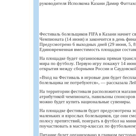
руководителя Исполкома Казани Дамир Фаттахо
Фестиваль болельщиков FIFA в Казани начнет св
Чемпионата (14 июня) и закончится в день фина
Предусмотрено 6 выходных дней (29 июня, 5, 8, 
Единовременная вместимость площадки состави
На площадке будет организована прямая транс
мира по футболу. Первую игру покажут 14 июня 
открытия между сборными России и Саудовско
«Вход на Фестиваль в игровые дни будет беспл
болельщика не потребуются», — рассказала Лей
На территории фестиваля расположится магази
атрибутикой чемпионата, павильоны спонсоров 
можно будет купить национальные сувениры.
На площадке фестиваля будет предусмотрена зо
маленьких и взрослых болельщиков, где они см
полосу препятствий, поиграть в футбол на мин
поучаствовать в мастер-классах по футбольном
Питание будет организовано в главном рестора