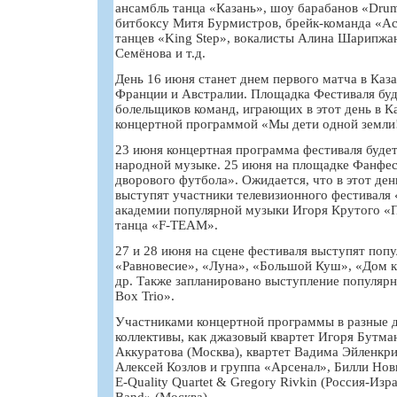
ансамбль танца «Казань», шоу барабанов «Dru
битбоксу Митя Бурмистров, брейк-команда «Ac
танцев «King Step», вокалисты Алина Шарипжа
Семёнова и т.д.
День 16 июня станет днем первого матча в Ка
Франции и Австралии. Площадка Фестиваля буде
болельщиков команд, играющих в этот день в К
концертной программой «Мы дети одной земли
23 июня концертная программа фестиваля будет
народной музыке. 25 июня на площадке Фанфес
дворового футбола». Ожидается, что в этот ден
выступят участники телевизионного фестиваля
академии популярной музыки Игоря Крутого «
танца «F-TEAM».
27 и 28 июня на сцене фестиваля выступят поп
«Равновесие», «Луна», «Большой Куш», «Дом к
др. Также запланировано выступление популярн
Box Trio».
Участниками концертной программы в разные д
коллективы, как джазовый квартет Игоря Бутма
Аккуратова (Москва), квартет Вадима Эйленкриг
Алексей Козлов и группа «Арсенал», Билли Нов
E-Quality Quartet & Gregory Rivkin (Россия-Изр
Band» (Москва).