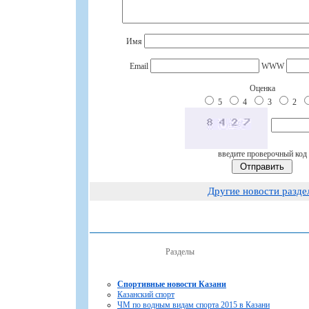
Имя
Email
WWW
Оценка
5
4
3
2
введите проверочный код
Другие новости разде
Разделы
Спортивные новости Казани
Казанский спорт
ЧМ по водным видам спорта 2015 в Казани