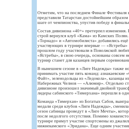
Отметим, что на последнем Финале Фестиваля 
представили Татарстан достойнейшим образом 
шаге от чемпионства, упустив победу в финаль
Состав дивизиона «40+» претерпел изменения. 
строй вернулся клуб «Кама» из Камских Полян.
«Торнадо» и «Автомобилиста» добавились ещё 
участвующих в турнире впервые — «Ястребы» 
прошлом году участвовали в Поволжской любит
«Ястребы», в свою очередь, основаны совсем
турнир станет для казанцев первым соревнован
В нынешнем сезоне в «Лиге Надежды» также но
принимать участие пять команд: азнакаевские 
Файт», зеленодольцы из «Ледокола», казанцы и
Набережных Челнов — «Алюмир». Отдельно сто
дивизионе произошел значимый двойной тран
лидеры сабинского «Тимерхана» перешли в одн
Команда «Тимерхан» из Богатых Сабов, выигра
медали среди клубов «Лиги Надежды», сменил
сезон сабинцы проведут в «Лиге Мечты», котор
после недолгого отсутствия. Помимо хоккеисто
турнире примут участие спортсмены из джалил
нижнекамского «Эридана». Еще одним участник