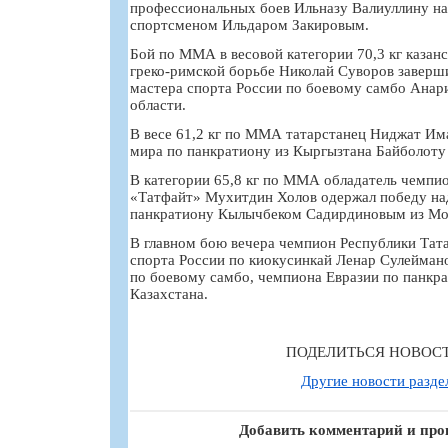
профессиональных боев Ильназу Валиуллину н
спортсменом Ильдаром Закировым.
Бой по ММА в весовой категории 70,3 кг казан
греко-римской борьбе Николай Суворов заверш
мастера спорта России по боевому самбо Анар
области.
В весе 61,2 кг по ММА татарстанец Ниджат Им
мира по панкратиону из Кыргызтана Байболоту
В категории 65,8 кг по ММА обладатель чемпио
«Татфайт» Мухитдин Холов одержал победу на
панкратиону Кылычбеком Садирдиновым из Мо
В главном бою вечера чемпион Республики Тат
спорта России по киокусинкай Ленар Сулейман
по боевому самбо, чемпиона Евразии по панкр
Казахстана.
ПОДЕЛИТЬСЯ НОВОС
Другие новости разде
Добавить комментарий и про