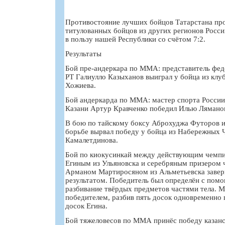
Противостояние лучших бойцов Татарстана пр
титулованных бойцов из других регионов Росси
в пользу нашей Республики со счётом 7:2.
Результаты
Бой пре-андеркара по ММА: представитель фе
РТ Галиулло Казыханов выиграл у бойца из клу
Хожиева.
Бой андеркарда по ММА: мастер спорта России
Казани Артур Кравченко победил Илью Ляманов
В бою по тайскому боксу Аброхуджа Футоров 
борьбе вырвал победу у бойца из Набережных 
Камалетдинова.
Бой по киокусинкай между действующим чемп
Егиным из Ульяновска и серебряным призером
Арманом Мартиросяном из Альметьевска заве
результатом. Победитель был определён с пом
разбивание твёрдых предметов частями тела. М
победителем, разбив пять досок одновременно
досок Егина.
Бой тяжеловесов по ММА принёс победу казан