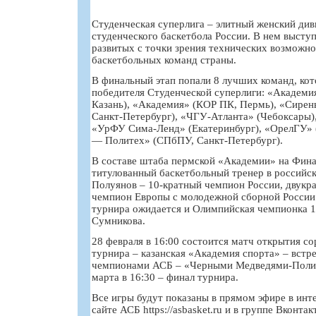
Студенческая суперлига – элитный женский ди
студенческого баскетбола России. В нем высту
развитых с точки зрения технических возможно
баскетбольных команд страны.
В финальный этап попали 8 лучших команд, кот
победителя Студенческой суперлиги: «Академ
Казань), «Академия» (КОР ПК, Пермь), «Сирен
Санкт-Петербург), «ЧГУ-Атланта» (Чебоксары)
«УрФУ Сима-Ленд» (Екатеринбург), «ОрелГУ» 
— Политех» (СПбПУ, Санкт-Петербург).
В составе штаба пермской «Академии» на Фин
титулованный баскетбольный тренер в российс
Полуянов – 10-кратный чемпион России, двукр
чемпион Европы с молодежной сборной России
турнира ожидается и Олимпийская чемпионка 1
Сумникова.
28 февраля в 16:00 состоится матч открытия со
турнира – казанская «Академия спорта» – вст
чемпионами АСБ – «Черными Медведями-Полите
марта в 16:30 – финал турнира.
Все игры будут показаны в прямом эфире в инт
сайте АСБ https://asbasket.ru и в группе Вконтак