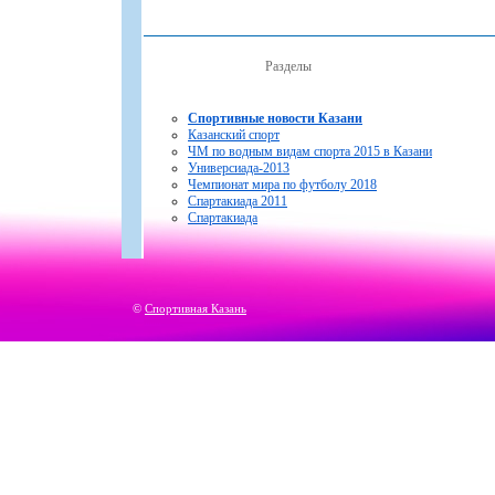
Разделы
Спортивные новости Казани
Казанский спорт
ЧМ по водным видам спорта 2015 в Казани
Универсиада-2013
Чемпионат мира по футболу 2018
Спартакиада 2011
Спартакиада
©
Спортивная Казань