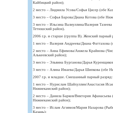
Кайбицкий район);
2 место – Людмила Усова/Софья Цисер (обе Каз
3 место – Софья Барова/Диана Котова (обе Ниж
3 место – Ильсина Валиуллина/Валерия Тазеева
Тетюшский район).
2006 г.р. и старше (группа В). Женский парный 
1 место – Валерия Андреева/Диана Фаттахова (о
2 место – Анна Ефимова/Анжела Крайнова (Чис
Алькеевский район);
3 место – Эльвина Бурганова/Дарья Куренщиков
3 место – Алина Имаева/Дарья Шипкова (обе Н
2007 г.р. и младше. Смешанный парный разряд:
1 место – Нурислам Шайхуллин/Анастасия Исае
Нижнекамский район);
2 место – Данила Барков/Виктория Афанасьева 
Нижнекамский район);
3 место – Ислам Агзямов/Мария Назарова (Рыб
Казань);