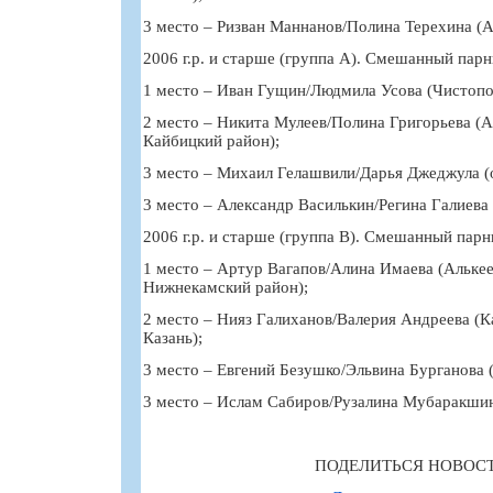
3 место – Ризван Маннанов/Полина Терехина (А
2006 г.р. и старше (группа А). Смешанный парн
1 место – Иван Гущин/Людмила Усова (Чистопо
2 место – Никита Мулеев/Полина Григорьева (А
Кайбицкий район);
3 место – Михаил Гелашвили/Дарья Джеджула (о
3 место – Александр Василькин/Регина Галиева 
2006 г.р. и старше (группа В). Смешанный парн
1 место – Артур Вагапов/Алина Имаева (Алькее
Нижнекамский район);
2 место – Нияз Галиханов/Валерия Андреева (К
Казань);
3 место – Евгений Безушко/Эльвина Бурганова (
3 место – Ислам Сабиров/Рузалина Мубаракшина
ПОДЕЛИТЬСЯ НОВОС