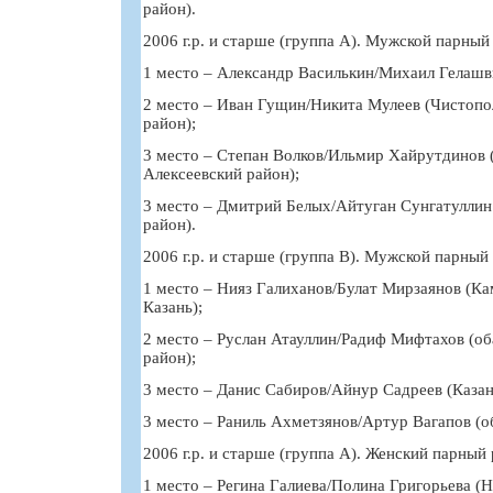
район).
2006 г.р. и старше (группа А). Мужской парный
1 место – Александр Василькин/Михаил Гелашви
2 место – Иван Гущин/Никита Мулеев (Чистопо
район);
3 место – Степан Волков/Ильмир Хайрутдинов 
Алексеевский район);
3 место – Дмитрий Белых/Айтуган Сунгатуллин
район).
2006 г.р. и старше (группа В). Мужской парный 
1 место – Нияз Галиханов/Булат Мирзаянов (Ка
Казань);
2 место – Руслан Атауллин/Радиф Мифтахов (о
район);
3 место – Данис Сабиров/Айнур Садреев (Казан
3 место – Раниль Ахметзянов/Артур Вагапов (о
2006 г.р. и старше (группа А). Женский парный 
1 место – Регина Галиева/Полина Григорьева (