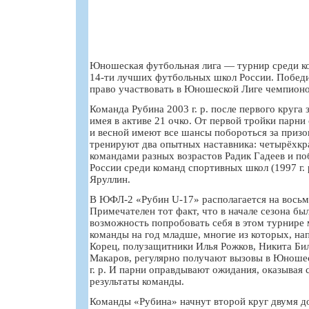
Юношеская футбольная лига — турнир среди к
14-ти лучших футбольных школ России. Побед
право участвовать в Юношеской Лиге чемпионо
Команда Рубина 2003 г. р. после первого круга
имея в активе 21 очко. От первой тройки парни 
и весной имеют все шансы побороться за призо
тренируют два опытных наставника: четырёхкр
командами разных возрастов Радик Гадеев и по
России среди команд спортивных школ (1997 г. 
Яруллин.
В ЮФЛ-2 «Рубин U-17» располагается на восьм
Примечателен тот факт, что в начале сезона бы
возможность попробовать себя в этом турнире
команды на год младше, многие из которых, на
Корец, полузащитники Илья Рожков, Никита Би
Макаров, регулярно получают вызовы в Юноше
г. р. И парни оправдывают ожидания, оказывая 
результаты команды.
Команды «Рубина» начнут второй круг двумя 