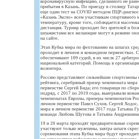
коронавирусную инфекцию, сделанного не ранее
прибытия в Казань. По приезду в столицу Тата
еще один тест на COVID методом ПЦР-диагнос
«Казань Экспо» всем участникам спортивного
температуру, кроме того, соблюдается масочн
дистанция. Турнир проходит без зрителей и бо
шпажистами все желающие могут в режиме онла
на сайте.
Этап Кубка мира по фехтованию на шпагах ср
проходит в личном и командном первенствах. 
обеспечивают 109 судей, в их числе 27 арбитр
национальной категорий. Помощь в организаци
волонтера.
Россию представляют сильнейшие спортсмены 
рейтинга, серебряный призер чемпионата мира 
первенстве Сергей Бида; его товарищи по сбор
подряд, с 2017 по 2019 годы, выигрывали кома
чемпионатах Европы, призеры чемпионатов Рос
личном первенстве Павел Сухов, Сергей Ходос,
мира в личном первенстве 2017 года Татьяна Г
команде Любовь Шутова и Татьяна Андрюшина
19 и 20 марта проходят предварительные соревн
участвуют только мужчины, завтра шпаги скре
соревнования этапа Кубка мира будут проходить
же определятся победители и призеры турнира