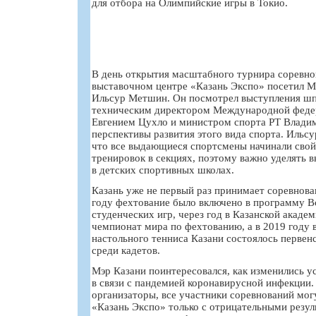
для отбора на Олимпийские игры в Токио.
В день открытия масштабного турнира соревн
выставочном центре «Казань Экспо» посетил М
Ильсур Метшин. Он посмотрел выступления шпа
техническим директором Международной феде
Евгением Цухло и министром спорта РТ Влад
перспективы развития этого вида спорта. Ильс
что все выдающиеся спортсмены начинали свой
тренировок в секциях, поэтому важно уделять 
в детских спортивных школах.
Казань уже не первый раз принимает соревнова
году фехтование было включено в программу 
студенческих игр, через год в Казанской акаде
чемпионат мира по фехтованию, а в 2019 году 
настольного тенниса Казани состоялось первен
среди кадетов.
Мэр Казани поинтересовался, как изменились у
в связи с пандемией коронавирусной инфекции.
организаторы, все участники соревнований мог
«Казань Экспо» только с отрицательными резул