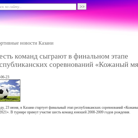
ртивные новости Казани
сть команд сыграют в финальном этапе
спубликанских соревнований «Кожаный м
-06-23
еду, 23 июня, в Казани стартует финальный этап республиканских соревнований «Кожан
2021». В турнире примут участие шесть команд юношей 2008-2009 годов рождения.