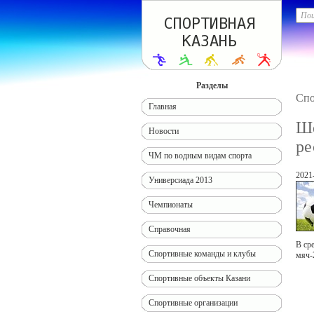
Разделы
Спо
Главная
Ше
Новости
ре
ЧМ по водным видам спорта
2021
Универсиада 2013
Чемпионаты
Справочная
В ср
Спортивные команды и клубы
мяч-
Спортивные объекты Казани
Спортивные организации