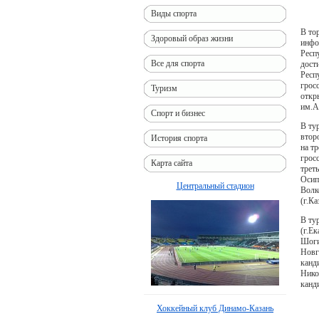
Виды спорта
В то
Здоровый образ жизни
инфо
Респ
Все для спорта
дост
Респ
грос
Туризм
откр
им.А
Спорт и бизнес
В ту
втор
История спорта
на т
грос
Карта сайта
трет
Осип
Центральный стадион
Волк
(г.К
В ту
(г.Е
Шоги
Новг
канд
Нико
канд
Хоккейный клуб Динамо-Казань