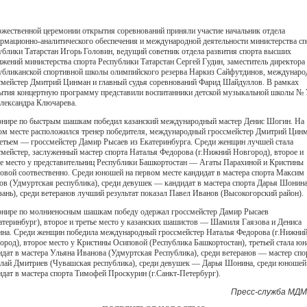
ржественной церемонии открытия соревнований приняли участие начальник отдела
рмационно-аналитического обеспечения и международной деятельности министерства сп
ублики Татарстан Игорь Головин, ведущий советник отдела развития спорта высших
ижений министерства спорта Республики Татарстан Сергей Гудин, заместитель директора
убликанской спортивной школы олимпийского резерва Наркиз Сайфутдинов, междунар
смейстер Дмитрий Цинман и главный судья соревнований Фарид Шайдуллов. В рамках
ытия концертную программу представили воспитанники детской музыкальной школы № 
лександра Ключарева.
рнире по быстрым шашкам победил казанский международный мастер Денис Шогин. На
ом месте расположился тренер победителя, международный гроссмейстер Дмитрий Цинм
ретьем — гроссмейстер Дамир Рысаев из Екатеринбурга. Среди женщин лучшей стала
смейстер, заслуженный мастер спорта Наталья Федорова (г.Нижний Новгород), второе и
ье место у представительниц Республики Башкортостан — Агаты Парахиной и Кристины
овой соотвественно. Среди юношей на первом месте кандидат в мастера спорта Максим
ов (Удмуртская республика), среди девушек — кандидат в мастера спорта Дарья Шонин
азань), среди ветеранов лучший результат показал Павел Иванов (Высокогорский район).
рнире по молниеносным шашкам победу одержал гроссмейстер Дамир Рысаев
катеринбург), второе и третье место у казанских шашистов — Шамиля Гаязова и Дениса
на. Среди женщин победила международный гроссмейстер Наталья Федорова (г.Нижни
ород), второе место у Кристины Осиповой (Республика Башкортостан), третьей стала юн
идат в мастера Ульяна Иванова (Удмуртская Республика), среди ветеранов — мастер спо
лай Дмитриев (Чувашская республика), среди девушек — Дарья Шонина, среди юноше
идат в мастера спорта Тимофей Проскурин (г.Санкт-Петербург).
Пресс-служба МДМ