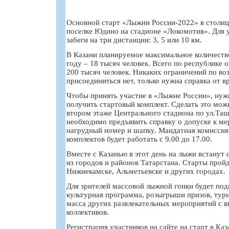
Основной старт «Лыжни России-2022» в столице
поселке Юдино на стадионе «Локомотив». Для 
забеги на три дистанции: 3, 5 или 10 км.
В Казани планируемое максимальное количеств
году – 18 тысяч человек. Всего по республике 
200 тысяч человек. Никаких ограничений по в
присоединиться нет, только нужна справка от вр
Чтобы принять участие в «Лыжне России», нуж
получить стартовый комплект. Сделать это можн
втором этаже Центрального стадиона по ул.Таш
необходимо предъявить справку о допуске к ме
нагрудный номер и шапку. Мандатная комиссия
комплектов будет работать с 9.00 до 17.00.
Вместе с Казанью в этот день на лыжи встанут
из городов и районов Татарстана. Старты прой
Нижнекамске, Альметьевске и других городах.
Для зрителей массовой лыжной гонки будет по
культурная программа, розыгрыши призов, турн
масса других развлекательных мероприятий с 
коллективов.
Регистрация участников на сайте на старт в Каз