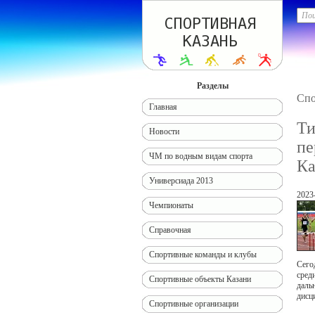
Разделы
Спо
Главная
Ти
Новости
пе
ЧМ по водным видам спорта
Ка
Универсиада 2013
2023
Чемпионаты
Справочная
Спортивные команды и клубы
Сего
сред
Спортивные объекты Казани
даль
дисц
Спортивные организации