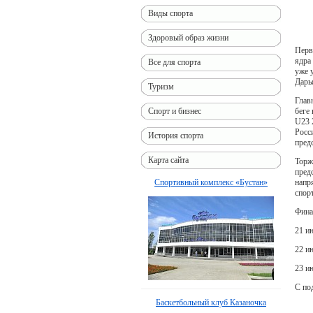
Виды спорта
Здоровый образ жизни
Перв
ядра
Все для спорта
уже 
Дарь
Туризм
Глав
беге
Спорт и бизнес
U23 
Росс
История спорта
пред
Карта сайта
Торж
пред
напр
Спортивный комплекс «Бустан»
спор
Фина
21 и
22 и
23 ию
С по
Баскетбольный клуб Казаночка