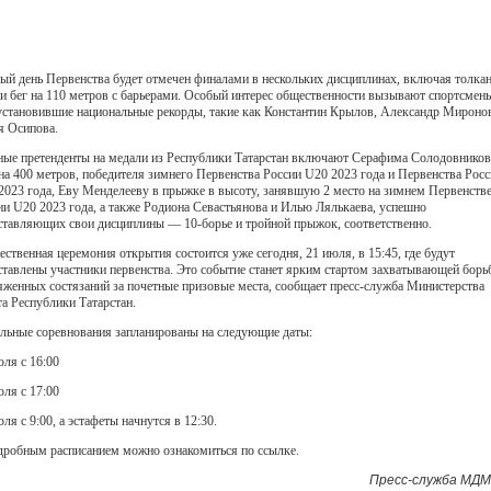
ый день Первенства будет отмечен финалами в нескольких дисциплинах, включая толка
 и бег на 110 метров с барьерами. Особый интерес общественности вызывают спортсмен
установившие национальные рекорды, такие как Константин Крылов, Александр Мироно
я Осипова.
ные претенденты на медали из Республики Татарстан включают Серафима Солодовников
 на 400 метров, победителя зимнего Первенства России U20 2023 года и Первенства Рос
2023 года, Еву Менделееву в прыжке в высоту, занявшую 2 место на зимнем Первенств
ии U20 2023 года, а также Родиона Севастьянова и Илью Лялькаева, успешно
ставляющих свои дисциплины — 10-борье и тройной прыжок, соответственно.
ественная церемония открытия состоится уже сегодня, 21 июля, в 15:45, где будут
ставлены участники первенства. Это событие станет ярким стартом захватывающей борь
яженных состязаний за почетные призовые места, сообщает пресс-служба Министерства
та Республики Татарстан.
льные соревнования запланированы на следующие даты:
юля с 16:00
юля с 17:00
ля с 9:00, а эстафеты начнутся в 12:30.
дробным расписанием можно ознакомиться по ссылке.
Пресс-служба МДМ