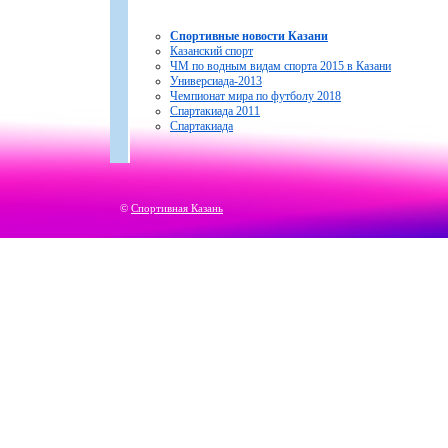
Спортивные новости Казани
Казанский спорт
ЧМ по водным видам спорта 2015 в Казани
Универсиада-2013
Чемпионат мира по футболу 2018
Спартакиада 2011
Спартакиада
©
Спортивная Казань