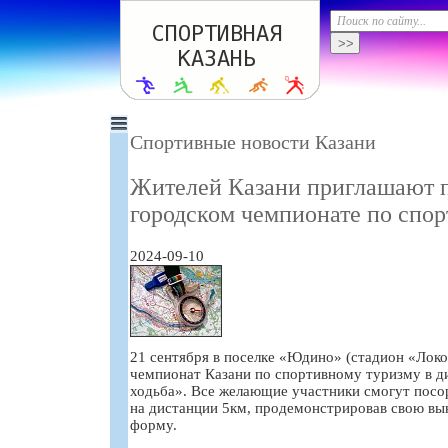
Спортивные новости Казани
Жителей Казани приглашают п
городском чемпионате по спо
2024-09-10
21 сентября в поселке «Юдино» (стадион «Лок
чемпионат Казани по спортивному туризму в д
ходьба». Все желающие участники смогут посо
на дистанции 5км, продемонстрировав свою вы
форму.