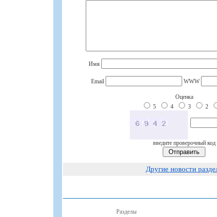
Имя
Email
WWW
Оценка
5
4
3
2
введите проверочный код
Другие новости разде
Разделы