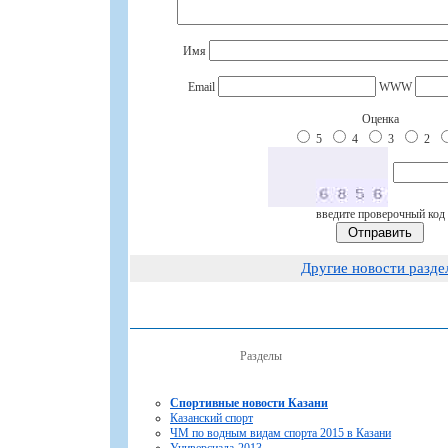
Имя
Email
WWW
Оценка
5
4
3
2
введите проверочный код
Другие новости разде
Разделы
Спортивные новости Казани
Казанский спорт
ЧМ по водным видам спорта 2015 в Казани
Универсиада-2013