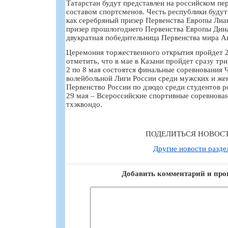
Татарстан будут представлен на российском п
составом спортсменов. Честь республики будут
как серебряный призер Первенства Европы Ли
призер прошлогоднего Первенства Европы Дин
двукратная победительница Первенства мира А
Церемония торжественного открытия пройдет 28
отметить, что в мае в Казани пройдет сразу тр
2 по 8 мая состоятся финальные соревнования 
волейбольной Лиги России среди мужских и жен
Первенство России по дзюдо среди студентов ро
29 мая – Всероссийские спортивные соревнован
тхэквондо.
ПОДЕЛИТЬСЯ НОВОС
Другие новости разде
Добавить комментарий и про