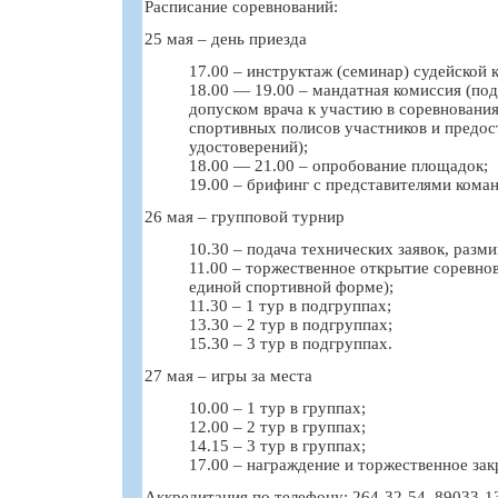
Расписание соревнований:
25 мая – день приезда
17.00 – инструктаж (семинар) судейской 
18.00 — 19.00 – мандатная комиссия (под
допуском врача к участию в соревновани
спортивных полисов участников и предо
удостоверений);
18.00 — 21.00 – опробование площадок;
19.00 – брифинг с представителями коман
26 мая – групповой турнир
10.30 – подача технических заявок, разми
11.00 – торжественное открытие соревно
единой спортивной форме);
11.30 – 1 тур в подгруппах;
13.30 – 2 тур в подгруппах;
15.30 – 3 тур в подгруппах.
27 мая – игры за места
10.00 – 1 тур в группах;
12.00 – 2 тур в группах;
14.15 – 3 тур в группах;
17.00 – награждение и торжественное за
Аккредитация по телефону: 264-32-54, 89033-1