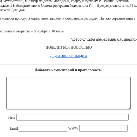
д Мухаметшин, министр по делам молодежи, спорту и туризму РТ Рафис Бурганов,
седатель Наблюдательного Совета федерации бадминтона РТ – Председатель Счетной Па
лексей Демидов.
внования пройдут в одиночном, парном и смешанном разрядах. Начало соревнований в 
.
ественное открытие – 5 ноября в 10 часов.
Пресс-служба федерации бадминтон
ПОДЕЛИТЬСЯ НОВОСТЬЮ
Другие новости раздела
Добавить комментарий и проголосовать
Имя
Email
WWW