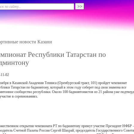
ртивные новости Казани
мпионат Республики Татарстан по
дминтону
-11-02
ноября в Казанской Академии Тенниса (Оренбургский тракт, 101) пройдет чемпионат
ублики Татарстан по бадминтону, который в этом году соберет под свои знамена все
интонное сообщество республики. Около 100 бадминтонистов из 21 района уже подтвер
 участие в соревнованиях.
ржественном открытии чемпионата РТ по бадминтону примут участие Президент НФБР 
водитель Счетной Палаты России Сергей Шахрай, председатель Государственного Совет