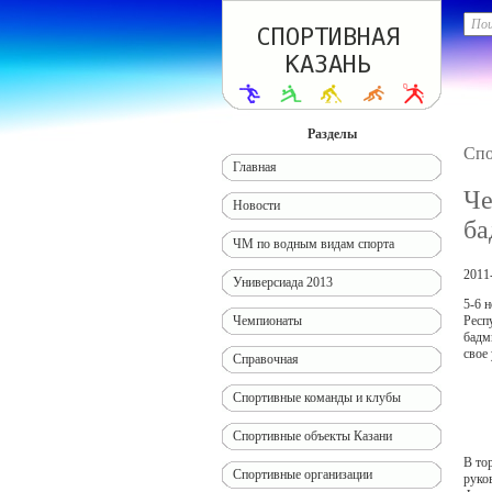
Разделы
Спо
Главная
Че
Новости
ба
ЧМ по водным видам спорта
2011
Универсиада 2013
5-6 
Респ
Чемпионаты
бадм
свое
Справочная
Спортивные команды и клубы
Спортивные объекты Казани
В то
Спортивные организации
руко