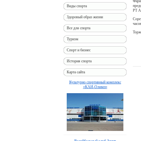
Фари
пред
Виды спорта
РТ А
Здоровый образ жизни
Соре
часов
Все для спорта
Торж
Туризм
Спорт и бизнес
История спорта
Карта сайта
Культурно спортивный комплекс
«КАИ-Олимп»