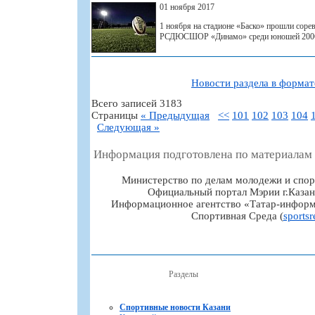
01 ноября 2017
1 ноября на стадионе «Баско» прошли соре
РСДЮСШОР «Динамо» среди юношей 2006-
Новости раздела в форма
Всего записей 3183
Страницы
« Предыдущая
<<
101
102
103
104
Следующая »
Информация подготовлена по материалам
Министерство по делам молодежи и спор
Официальный портал Мэрии г.Казан
Информационное агентство «Татар-информ
Спортивная Среда (
sportsr
Разделы
Спортивные новости Казани