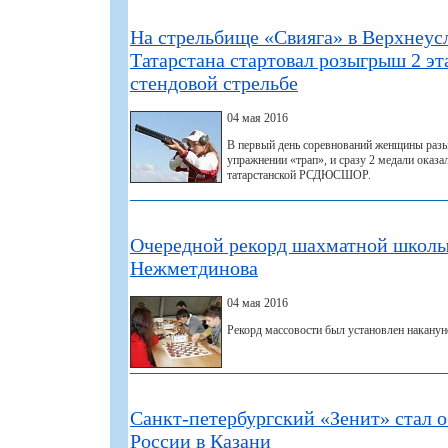
На стрельбище «Свияга» в Верхнеус
Татарстана стартовал розыгрыш 2 эт
стендовой стрельбе
04 мая 2016
В первый день соревнований женщины разы
упражнении «трап», и сразу 2 медали оказа
татарстанской РСДЮСШОР.
Очередной рекорд шахматной школ
Нежметдинова
04 мая 2016
Рекорд массовости был установлен наканун
Санкт-петербургский «Зенит» стал 
России в Казани