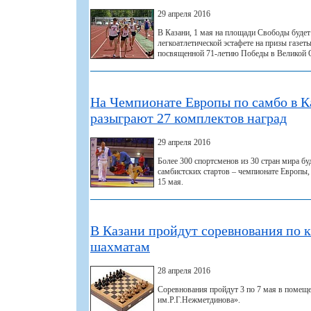
29 апреля 2016
В Казани, 1 мая на площади Свободы будет
легкоатлетической эстафете на призы газет
посвященной 71-летию Победы в Великой О
На Чемпионате Европы по самбо в 
разыграют 27 комплектов наград
29 апреля 2016
Более 300 спортсменов из 30 стран мира бу
самбистских стартов – чемпионате Европы, 
15 мая.
В Казани пройдут соревнования по 
шахматам
28 апреля 2016
Соревнования пройдут 3 по 7 мая в п
им.Р.Г.Нежметдинова».