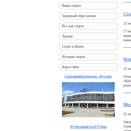
Виды спорта
Ста
Здоровый образ жизни
23 н
Все для спорта
17 н
вида
Туризм
шахм
Спорт и бизнес
История спорта
Нов
Карта сайта
22 н
Спортивный комплекс «Бустан»
Отно
«Коб
реше
Мил
22 н
Завт
турн
Футбольный клуб Рубин
леге