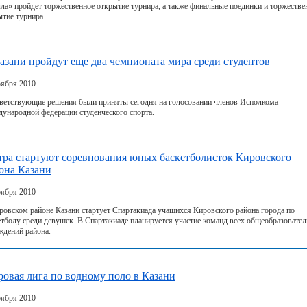
лла» пройдет торжественное открытие турнира, а также финальные поединки и торжестве
ытие турнира.
азани пройдут еще два чемпионата мира среди студентов
оября 2010
ветствующие решения были приняты сегодня на голосовании членов Исполкома
ународной федерации студенческого спорта.
тра стартуют соревнования юных баскетболисток Кировского
она Казани
оября 2010
ровском районе Казани стартует Спартакиада учащихся Кировского района города по
етболу среди девушек. В Спартакиаде планируется участие команд всех общеобразовате
ждений района.
овая лига по водному поло в Казани
оября 2010