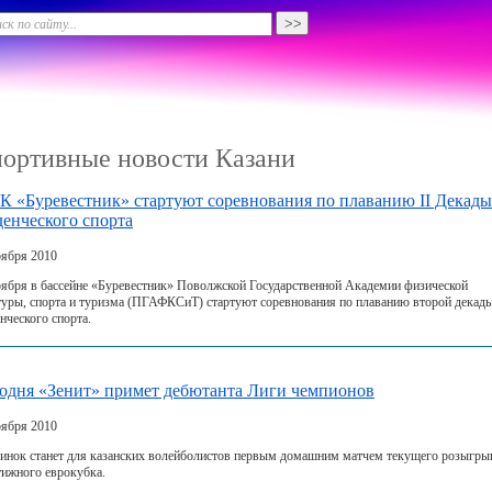
ортивные новости Казани
К «Буревестник» стартуют соревнования по плаванию II Декады
денческого спорта
оября 2010
оября в бассейне «Буревестник» Поволжской Государственной Академии физической
туры, спорта и туризма (ПГАФКСиТ) стартуют соревнования по плаванию второй декад
нческого спорта.
одня «Зенит» примет дебютанта Лиги чемпионов
оября 2010
инок станет для казанских волейболистов первым домашним матчем текущего розыгр
тижного еврокубка.