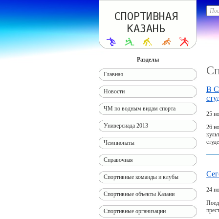
Разделы
Сп
Главная
В С
Новости
сту
ЧМ по водным видам спорта
25 н
Универсиада 2013
26 н
куль
студе
Чемпионаты
Справочная
Сег
Спортивные команды и клубы
24 н
Спортивные объекты Казани
Поед
прес
Спортивные организации