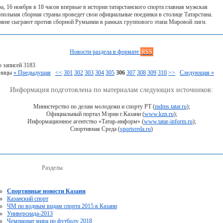
ра, 16 ноября в 18 часов впервые в истории татарстанского спорта главная мужская
рпольная сборная страны проведет свои официальные поединки в столице Татарстана.
ияне сыграют против сборной Румынии в рамках группового этапа Мировой лиги.
Новости раздела в формате
RSS
о записей 3183
аницы
« Предыдущая
<<
301
302
303
304
305
306
307
308
309
310
>>
Следующая »
Информация подготовлена по материалам следующих источников:
Министерство по делам молодежи и спорту РТ (
mdms.tatar.ru
);
Официальный портал Мэрии г.Казани (
www.kzn.ru
);
Информационное агентство «Татар-информ» (
www.tatar-inform.ru
);
Спортивная Среда (
sportsreda.ru
)
Разделы
Спортивные новости Казани
Казанский спорт
ЧМ по водным видам спорта 2015 в Казани
Универсиада-2013
Чемпионат мира по футболу 2018