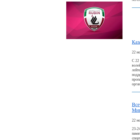
Каз
22 н
С 22
воле
лейт
подд
проп
орга
Все
Мин
22 н
23-2
памя
спор