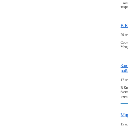
– хо
закр
В К
20 н
Соот
Межд
Зав
рай
17 н
В Ки
баск
учре
Мир
15 н