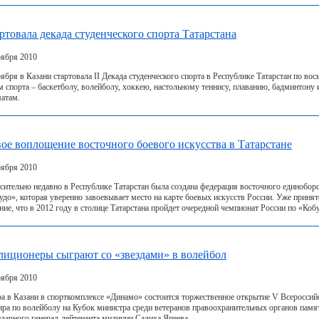
ртовала декада студенческого спорта Татарстана
оября 2010
оября в Казани стартовала II Декада студенческого спорта в Республике Татарстан по вос
м спорта – баскетболу, волейболу, хоккею, настольному теннису, плаванию, бадминтону 
атам.
ое воплощение восточного боевого искусства в Татарстане
оября 2010
сительно недавно в Республике Татарстан была создана федерация восточного единобор
удо», которая уверенно завоевывает место на карте боевых искусств России. Уже принят
ние, что в 2012 году в столице Татарстана пройдет очередной чемпионат России по «Коб
иционеры сыграют со «звездами» в волейбол
оября 2010
ра в Казани в спорткомплексе «Динамо» состоится торжественное открытие V Всероссий
ира по волейболу на Кубок министра среди ветеранов правоохранительных органов памя
ндарного генерал-лейтенанта милиции Салиха Япеева.