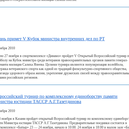
ань примет V Кубок министра внутренних дел по РТ
оября 2010
 по 27 ноября в спорткомплексе «Динамо» пройдет V Открытый Всероссийский турнир 
йболу на Кубок министра среди ветеранов правоохранительных органов памяти генерал-
енанта милиции Салиха Япеева. Целями турнира являются популяризация волейбола,
ержка ветеранского спорта как одной из традиций физкультурно-спортивного общества,
аганда здорового образа жизни, укрепление дружеских связей между правоохранительн
нами российских регионов.
российский турнир по комплексному единоборству памяти
истра юстиции ТАССР А.Г.Тазетдинова
оября 2010
4 ноября в Казани пройдет открытый Всероссийский турнир по комплексному единоборс
ти Министра юстиции ТАССР А.Г.Тазетдинова. Предварительные поединки состоятся в
ткомплексе «Батыр» 23 — 24 ноября, начало в 10:00. 24 ноября в 18:00 в малом зале «Б