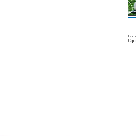
Всег
Стр