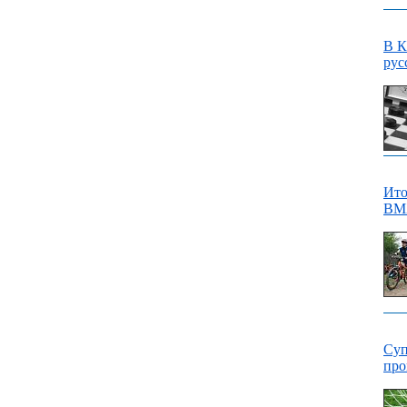
В К
рус
Ито
ВМХ
Суп
про