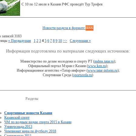
С 10 по 12 июля в Казани РФС проведёт Тур Трофея
Новости раздела в формате
RSS
о записей 3183
аницы
« Предыдущая
1
2
3
4
5
6
7
8
9
10
>>
Следующая »
Информация подготовлена по материалам следующих источников:
Министерство по делам молодежи и спорту РТ (
mdms.tatar.ru
);
Официальный портал Мэрии г.Казани (
www.kzn.ru
);
Информационное агентство «Татар-информ» (
www.tatar-inform.ru
);
Спортивная Среда (
sportsreda.ru
)
Разделы
Спортивные новости Казани
Казанский спорт
ЧМ по водным видам спорта 2015 в Казани
Универсиада-2013
Чемпионат мира по футболу 2018
Спартакиада 2011