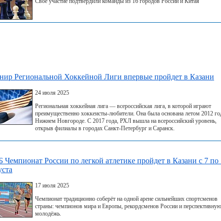
Свое участие подтвердили команды из 16 городов России и Китая
нир Региональной Хоккейной Лиги впервые пройдет в Казани
24 июля 2025
Региональная хоккейная лига — всероссийская лига, в которой играют
преимущественно хоккеисты-любители. Она была основана летом 2012 го
Нижнем Новгороде. С 2017 года, РХЛ вышла на всероссийский уровень,
открыв филиалы в городах Санкт-Петербург и Саранск.
 Чемпионат России по легкой атлетике пройдет в Казани с 7 по
уста
17 июля 2025
Чемпионат традиционно соберёт на одной арене сильнейших спортсменов
страны: чемпионов мира и Европы, рекордсменов России и перспективну
молодёжь.