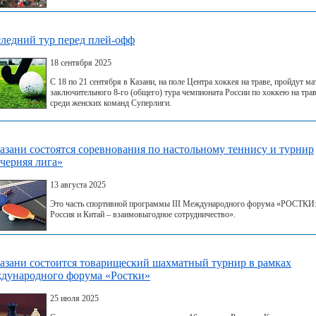
ледний тур перед плей-офф
18 сентября 2025
С 18 по 21 сентября в Казани, на поле Центра хоккея на траве, пройдут ма
заключительного 8-го (общего) тура чемпионата России по хоккею на тра
среди женских команд Суперлиги.
азани состоятся соревнования по настольному теннису и турнир
черняя лига»
13 августа 2025
Это часть спортивной программы III Международного форума «РОСТКИ
Россия и Китай – взаимовыгодное сотрудничество».
азани состоится товарищеский шахматный турнир в рамках
дународного форума «Ростки»
25 июля 2025