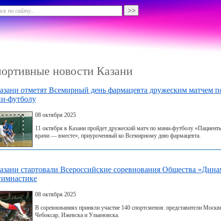
ортивные новости Казани
азани отметят Всемирный день фармацевта дружеским матчем п
и-футболу
08 октября 2025
11 октября в Казани пройдет дружеский матч по мини-футболу «Пациент
врачи — вместе», приуроченный ко Всемирному дню фармацевта.
азани стартовали Всероссийские соревнования Общества «Дина
гимнастике
08 октября 2025
В соревнованиях приняли участие 140 спортсменов: представители Москв
Чебоксар, Ижевска и Ульяновска.