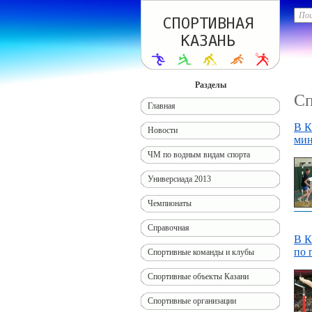
Разделы
Сп
Главная
В К
Новости
мин
ЧМ по водным видам спорта
Универсиада 2013
Чемпионаты
Справочная
В К
по 
Спортивные команды и клубы
Спортивные объекты Казани
Спортивные организации