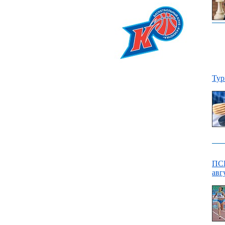
Тур
ПСБ
авг