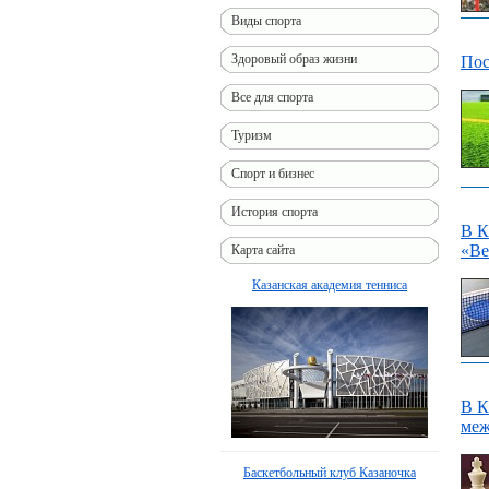
Виды спорта
Здоровый образ жизни
Пос
Все для спорта
Туризм
Спорт и бизнес
История спорта
В К
«Ве
Карта сайта
Казанская академия тенниса
В К
меж
Баскетбольный клуб Казаночка