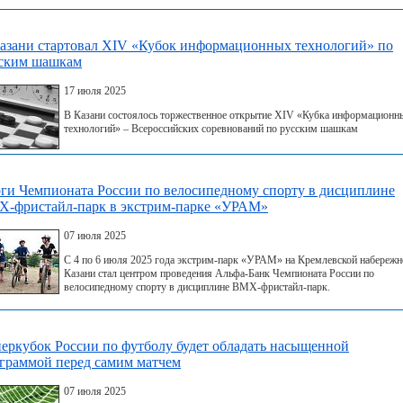
азани стартовал XIV «Кубок информационных технологий» по
ским шашкам
17 июля 2025
В Казани состоялось торжественное открытие XIV «Кубка информационн
технологий» – Всероссийских соревнований по русским шашкам
ги Чемпионата России по велосипедному спорту в дисциплине
-фристайл-парк в экстрим-парке «УРАМ»
07 июля 2025
С 4 по 6 июля 2025 года экстрим-парк «УРАМ» на Кремлевской набережн
Казани стал центром проведения Альфа-Банк Чемпионата России по
велосипедному спорту в дисциплине BMX-фристайл-парк.
еркубок России по футболу будет обладать насыщенной
граммой перед самим матчем
07 июля 2025