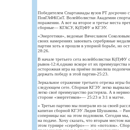
Победителем Спартакиады вузов РТ досрочно с
ПовГАФКСиТ. Волейболистки Академии спорта 
поражении. А вот на второе и третье места пре
сборные— КГАСУ, К(П)ФУ и КГЭУ.
«Энергетики», ведомые Вячеславом Соколовым, 
своих намерениях завоевать серебряные медали
партии хоть и прошли в упорной борьбе, но ост
28:26.
В начале третьего сета волейболистки К(П)ФУ
рывок-12:4,однако вскоре от их преимущества н
осторожная игра на приёме позволила подопеч
держать победу в этой партии-25:23.
Зеркальное отражение третьего отрезка игры б
следующем сете. Сборная КГЭУ легко вырвалась
легко своё преимущество растеряла. А в нервно
стороне «энергетиков»— 25:23 и 3:1 в матче.
« Третью партию мы поиграли из-за своей расс
капитан сборной КГЭУ Лидия Шушакова. – Рано
соперницы нас на этом подловили. Сегодня мы,
на подаче. Хочу сказать, что вторым местом н
этом турнире «серебро»— это «потолок». Сб