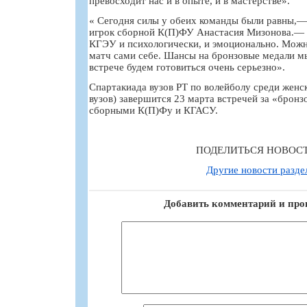
превосходит нас и в опыте, и в мастерстве».
« Сегодня силы у обеих команды были равны,
игрок сборной К(П)ФУ Анастасия Мизонова.— 
КГЭУ и психологически, и эмоционально. Можно
матч сами себе. Шансы на бронзовые медали м
встрече будем готовиться очень серьезно».
Спартакиада вузов РТ по волейболу среди женс
вузов) завершится 23 марта встречей за «брон
сборными К(П)Фу и КГАСУ.
ПОДЕЛИТЬСЯ НОВОС
Другие новости разде
Добавить комментарий и про