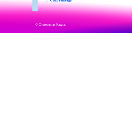
Спартакиада
©
Спортивная Казань