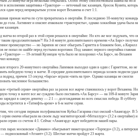
етьей 20-минутке игра несколько открылась. Особо этому способствовала шайба на 46-й
те в исполнении защитника «Трактора» — неточный пас казанцев, бросок Куинта, котор
ался один перед неприкрытым углом ворот Веханена и счет 1:1.
шная прямая матча по сути превратилась в овертайм. В последнюю 10-минутку команд
ли до гола. Активнее и опаснее атаковали «трактористы», однако хоккейная удача была н
оне казанцев.
д матча во второй раз в этой серии решался в овертайме. Но кто же мог подумать, что о
т таким продолжительным?! На 3-й минуте дополнительного времени «Ак Барс» получи
енное преимущество — но Зарипов не смог обыграть Гарнетта в ближнем бою, а Кирилл
ов не попал по шайбе перед пустыми воротами. Под занавес первого овертайма главная
да «Трактора» — 19-летний Кузнецов чуть было не похоронил «Ак Барс», но Веханен
чил команду.
чале второго 20-минутного овертайма Лапенков выходил один в один с Гарнеттом, но не
авить победную точку в матче. В середине дополнительного периода хозяев подвели уда
а подряд, причем 13 секунд «барсы» играли «пять на три». Однако казанцы не смогли
изовать численное большинство.
чале «третьей серии» овертайма раз за разом все жарче становилось у ворот Веханена. Но
дную точку в мачте все же суждено было поставить «Ак Барсу» — на 109-й минуте Зари
о зарядил в самую девятку — 2:1 — долгожданная во всех смыслах победа. В субботу
нды встретятся в «Татнефть-арене» в 6-м матче серии.
тим, что сегодня первым полуфиналистом Кубка Гагарина стал омский «Авангард». В 5
е серии омичи обыграли на своем льду магнитогорский «Металлург» (3:2 в овертайме) и
рали серию со счетом 4:1. Сейчас «Авангард» ждет победителя нашей пары.
угих парах московское «Динамо» обыгрывает нижегородское «Торпедо» (3:2), а питерски
— подмосковный «Атлант» (3:2). Шестые матчи пройдут 23 марта.