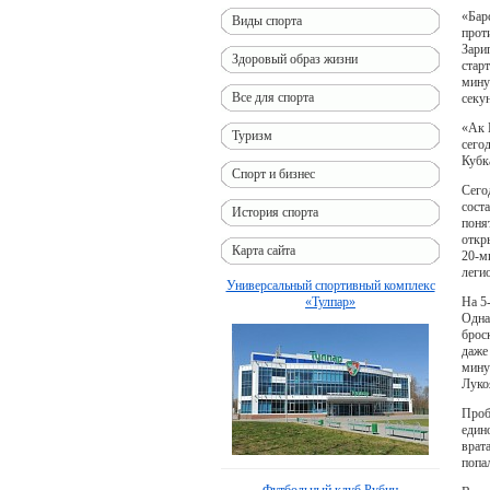
«Бар
Виды спорта
прот
Зари
Здоровый образ жизни
стар
мину
Все для спорта
секу
«Ак 
Туризм
сего
Кубка
Спорт и бизнес
Сего
сост
История спорта
поня
откр
Карта сайта
20-м
леги
Универсальный спортивный комплекс
На 5
«Тулпар»
Одна
брос
даже
мину
Луко
Проб
един
врат
попа