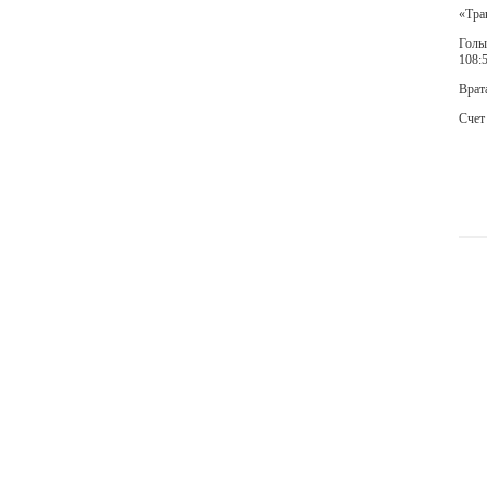
«Трак
Голы:
108:5
Врат
Счет 