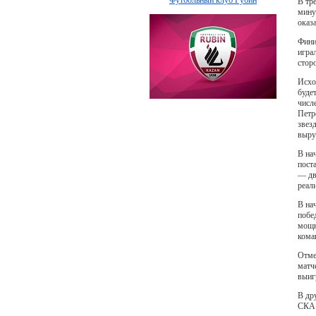
Футбольный клуб Рубин
В тр
мину
оказ
Фини
игра
стор
Исхо
буде
числ
Петр
звез
выру
В на
пост
— дв
реал
В на
побе
мощн
кома
Отме
матч
выиг
В др
СКА 