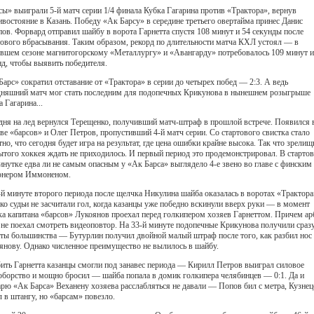
сы» выиграли 5-й матч серии 1/4 финала Кубка Гагарина против «Трактора», вернув
ивостояние в Казань. Победу «Ак Барсу» в середине третьего овертайма принес Данис
пов. Форвард отправил шайбу в ворота Гарнетта спустя 108 минут и 54 секунды после
тового вбрасывания. Таким образом, рекорд по длительности матча КХЛ устоял — в
вшем сезоне магнитогорскому «Металлургу» и «Авангарду» потребовалось 109 минут и
нд, чтобы выявить победителя.
Барс» сократил отставание от «Трактора» в серии до четырех побед — 2:3. А ведь
дняшний матч мог стать последним для подопечных Крикунова в нынешнем розыгрыше
 Гагарина...
дня на лед вернулся Терещенко, получивший матч-штраф в прошлой встрече. Появился 
аве «барсов» и Олег Петров, пропустивший 4-й матч серии. Со стартового свистка стало
тно, что сегодня будет игра на результат, где цена ошибки крайне высока. Так что зрели
ытого хоккея ждать не приходилось. И первый период это продемонстрировал. В старто
инутке едва ли не самым опасным у «Ак Барса» выглядело 4-е звено во главе с финским
онером Иммоненом.
-й минуте второго периода после щелчка Никулина шайба оказалась в воротах «Трактора
ко судьи не засчитали гол, когда казанцы уже победно вскинули вверх руки — в момент
ка капитана «барсов» Лукоянов проехал перед голкипером хозяев Гарнеттом. Причем ар
 не поехал смотреть видеоповтор. На 33-й минуте подопечные Крикунова получили сраз
ты большинства — Бутурлин получил двойной малый штраф после того, как разбил нос
янову. Однако численное преимущество не вылилось в шайбу.
ить Гарнетта казанцы смогли под занавес периода — Кирилл Петров выиграл силовое
оборство и мощно бросил — шайба попала в домик голкипера челябинцев — 0:1. Да и
арю «Ак Барса» Веханену хозяева расслабляться не давали — Попов бил с метра, Кузне
л в штангу, но «барсам» повезло.