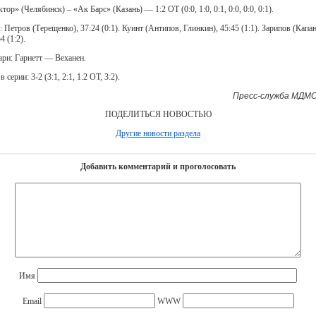
тор» (Челябинск) – «Ак Барс» (Казань) — 1:2 ОТ (0:0, 1:0, 0:1, 0:0, 0:0, 0:1).
 Петров (Терещенко), 37:24 (0:1). Куинт (Антипов, Глинкин), 45:45 (1:1). Зарипов (Капан
4 (1:2).
ари: Гарнетт — Веханен.
в серии: 3-2 (3:1, 2:1, 1:2 ОТ, 3:2).
Пресс-служба МДМС
ПОДЕЛИТЬСЯ НОВОСТЬЮ
Другие новости раздела
Добавить комментарий и проголосовать
Имя
Email
WWW