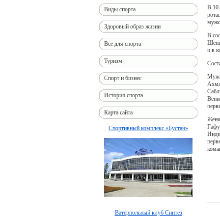
В 10
Виды спорта
рота
мужс
Здоровый образ жизни
В со
Шень
Все для спорта
и в 
Туризм
Сост
Мужч
Спорт и бизнес
Ахма
Сабл
История спорта
Вени
перв
Карта сайта
Женщ
Гафу
Спортивный комплекс «Бустан»
Инди
перв
кома
Ватерпольный клуб Синтез