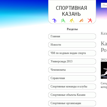
Разделы
Каз
Главная
Ка
Новости
Ро
ЧМ по водным видам спорта
2012
Универсиада 2013
Чемпионаты
Справочная
Сего
Спортивные команды и клубы
кото
Спортивные объекты Казани
Спортивные организации