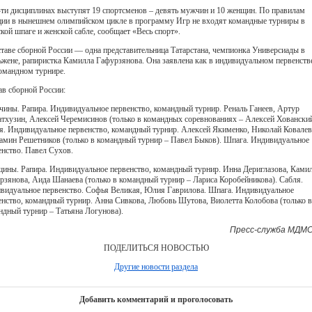
-ти дисциплинах выступят 19 спортсменов – девять мужчин и 10 женщин. По правилам
ции в нынешнем олимпийском цикле в программу Игр не входят командные турниры в
кой шпаге и женской сабле, сообщает «Весь спорт».
ставе сборной России — одна представительница Татарстана, чемпионка Универсиады в
жене, рапиристка Камилла Гафурзянова. Она заявлена как в индивидуальном первенстве
командном турнире.
ав сборной России:
ины. Рапира. Индивидуальное первенство, командный турнир. Реналь Ганеев, Артур
тхузин, Алексей Черемисинов (только в командных соревнованиях – Алексей Хованский
я. Индивидуальное первенство, командный турнир. Алексей Якименко, Николай Ковалев
амин Решетников (только в командный турнир – Павел Быков). Шпага. Индивидуальное
енство. Павел Сухов.
ины. Рапира. Индивидуальное первенство, командный турнир. Инна Дериглазова, Ками
рзянова, Аида Шанаева (только в командный турнир – Лариса Коробейникова). Сабля.
видуальное первенство. Софья Великая, Юлия Гаврилова. Шпага. Индивидуальное
енство, командный турнир. Анна Сивкова, Любовь Шутова, Виолетта Колобова (только в
ндный турнир – Татьяна Логунова).
Пресс-служба МДМС
ПОДЕЛИТЬСЯ НОВОСТЬЮ
Другие новости раздела
Добавить комментарий и проголосовать