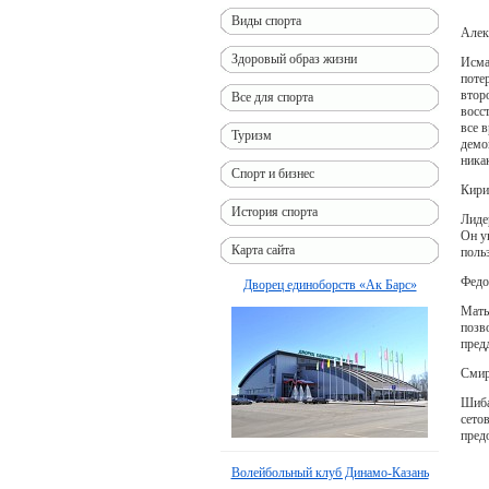
Виды спорта
Алек
Здоровый образ жизни
Исма
поте
втор
Все для спорта
восс
все 
Туризм
демо
ника
Спорт и бизнес
Кири
История спорта
Лиде
Он у
Карта сайта
поль
Федо
Дворец единоборств «Ак Барс»
Маты
позв
пред
Смир
Шиба
сето
пред
Волейбольный клуб Динамо-Казань