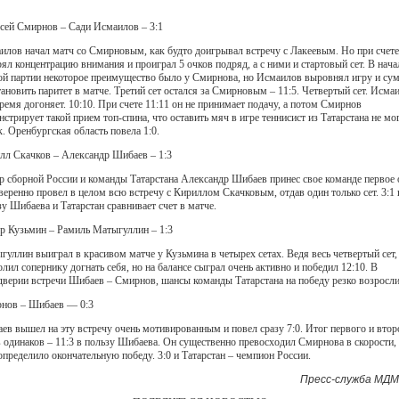
сей Смирнов – Сади Исмаилов – 3:1
илов начал матч со Смирновым, как будто доигрывал встречу с Лакеевым. Но при счете
рял концентрацию внимания и проиграл 5 очков подряд, а с ними и стартовый сет. В нача
ой партии некоторое преимущество было у Смирнова, но Исмаилов выровнял игру и су
тановить паритет в матче. Третий сет остался за Смирновым – 11:5. Четвертый сет. Исма
время догоняет. 10:10. При счете 11:11 он не принимает подачу, а потом Смирнов
нстрирует такой прием топ-спина, что оставить мяч в игре теннисист из Татарстана не мо
к. Оренбургская область повела 1:0.
лл Скачков – Александр Шибаев – 1:3
р сборной России и команды Татарстана Александр Шибаев принес свое команде первое 
веренно провел в целом всю встречу с Кириллом Скачковым, отдав один только сет. 3:1 
зу Шибаева и Татарстан сравнивает счет в матче.
р Кузьмин – Рамиль Матыгуллин – 1:3
гуллин выиграл в красивом матче у Кузьмина в четырех сетах. Ведя весь четвертый сет,
олил сопернику догнать себя, но на балансе сыграл очень активно и победил 12:10. В
дверии встречи Шибаев – Смирнов, шансы команды Татарстана на победу резко возросли
нов – Шибаев — 0:3
ев вышел на эту встречу очень мотивированным и повел сразу 7:0. Итог первого и втор
в одинаков – 11:3 в пользу Шибаева. Он существенно превосходил Смирнова в скорости, 
определило окончательную победу. 3:0 и Татарстан – чемпион России.
Пресс-служба МДМ