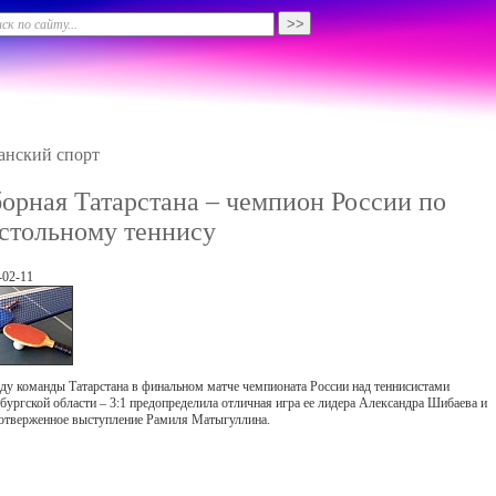
анский спорт
орная Татарстана – чемпион России по
стольному теннису
-02-11
ду команды Татарстана в финальном матче чемпионата России над теннисистами
бургской области – 3:1 предопределила отличная игра ее лидера Александра Шибаева и
отверженное выступление Рамиля Матыгуллина.