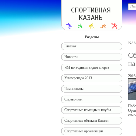
Разделы
Каз
Главная
Сб
Новости
на
ЧМ по водным видам спорта
2016
Универсиада 2013
Чемпионаты
Справочная
Побе
Спортивные команды и клубы
Орен
само
Спортивные объекты Казани
Спортивные организации