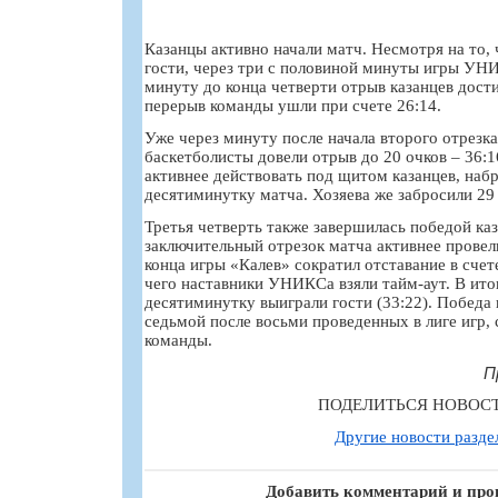
Казанцы активно начали матч. Несмотря на то,
гости, через три с половиной минуты игры УНИ
минуту до конца четверти отрыв казанцев достиг
перерыв команды ушли при счете 26:14.
Уже через минуту после начала второго отрезка
баскетболисты довели отрыв до 20 очков – 36:1
активнее действовать под щитом казанцев, набр
десятиминутку матча. Хозяева же забросили 29 
Третья четверть также завершилась победой каз
заключительный отрезок матча активнее провел
конца игры «Калев» сократил отставание в счете
чего наставники УНИКСа взяли тайм-аут. В ит
десятиминутку выиграли гости (33:22). Победа
седьмой после восьми проведенных в лиге игр,
команды.
П
ПОДЕЛИТЬСЯ НОВОС
Другие новости разде
Добавить комментарий и про