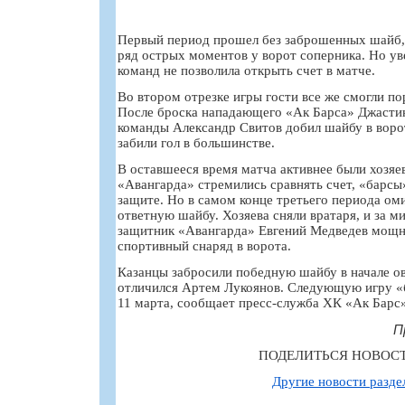
Первый период прошел без заброшенных шайб, 
ряд острых моментов у ворот соперника. Но ув
команд не позволила открыть счет в матче.
Во втором отрезке игры гости все же смогли по
После броска нападающего «Ак Барса» Джасти
команды Александр Свитов добил шайбу в воро
забили гол в большинстве.
В оставшееся время матча активнее были хозяе
«Авангарда» стремились сравнять счет, «барсы
защите. Но в самом конце третьего периода ом
ответную шайбу. Хозяева сняли вратаря, и за м
защитник «Авангарда» Евгений Медведев мощ
спортивный снаряд в ворота.
Казанцы забросили победную шайбу в начале о
отличился Артем Лукоянов. Следующую игру «
11 марта, сообщает пресс-служба ХК «Ак Барс»
П
ПОДЕЛИТЬСЯ НОВОС
Другие новости разде