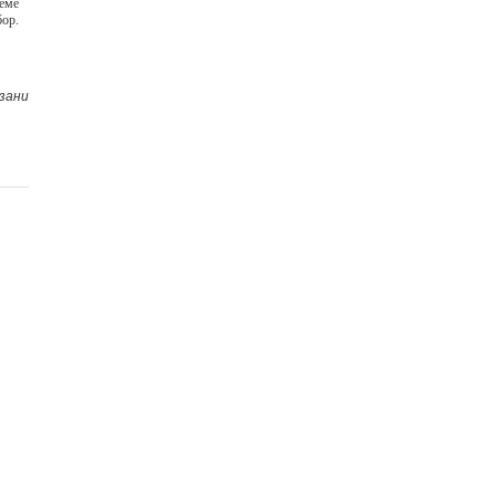
теме
бор.
азани