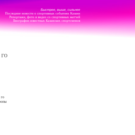
Быстрее, выше, сильнее
Последние новости о спортивных событиях Казани
Репортажи, фото и видео со спортивных матчей
Биографии известных Казанских спортсменов
 го
 го
ропы