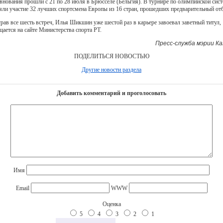
внования прошли с 21 по 28 июля в Брюсселе (Бельгия). В турнире по олимпийской сис
яли участие 32 лучших спортсмена Европы из 16 стран, прошедших предварительный от
рав все шесть встреч, Илья Шикшин уже шестой раз в карьере завоевал заветный титул,
щается на сайте Министерства спорта РТ.
Пресс-служба мэрии К
ПОДЕЛИТЬСЯ НОВОСТЬЮ
Другие новости раздела
Добавить комментарий и проголосовать
Имя
Email
WWW
Оценка
5
4
3
2
1