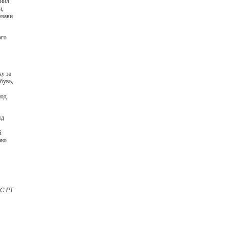
енил
и,
изави
ого
у за
бувь,
под
яд
й
ако
С РТ