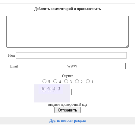
Добавить комментарий и проголосовать
Имя
Email
WWW
Оценка
5
4
3
2
1
введите проверочный код
Другие новости раздела