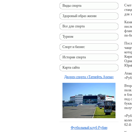
Счет 
Виды спорта
стан
для 
Здоровый образ жизни
Каза
Все для спорта
посл
флан
по-б
Туризм
Посл
Спорт и бизнес
чаще
кото
Кири
История спорта
Одна
Юрий
Карта сайта
Атак
Дворец спорта «Татнефть Арена»
«Руб
Втор
поля
в бл
под 
букв
полу
«Руб
коле
62-й
Футбольный клуб Рубин