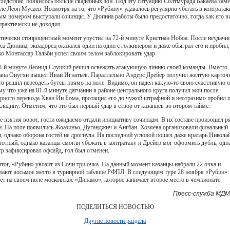
следствие, появилось больше свадебных зон. Под эту ситуацию Солтмурада Бакаева зам
оле Леон Мусаев. Несмотря на то, что «Рубину» удавалось регулярно убегать в контратак
ым номером выступали сочинцы. У Дюпина работы было предостаточно, тогда как его в
практически не доходил.
тически стопроцентный момент упустил на 72-й минуте Кристиан Нобоа. После неудачн
са Дюпина, эквадорец оказался один на один с голкипером и даже обыграл его и пробил,
ко Монтассар Тальби успел своим телом заблокировать удар.
8-й минуте Леонид Слуцкий решил освежить атакующую линию своей команды. Вместо
ана Онугхи вышел Иван Игнатьев. Параллельно Андерс Дрейер получил желтую карточк
что решил переодеть бутсы прямо на поле. Видимо, он надел какую-то свою счастливую о
му что уже на 81-й минуте датчанин в районе центрального круга получил мяч после
рного перевода Хван Ин Бома, протащил его до чужой штрафной и неотразимо пробил 
кладину. Отметим, что это был первый удар в створ от казанцев во втором тайме.
е взятия ворот, гости ожидаемо отдали инициативу сочинцам. В их составе произошел р
н. На поле появились Жоазиньо, Дуганджич и Ангбан. Хозяева организовали финальный
л, однако оборона гостей не дрогнула. На последний угловой пошел даже вратарь Никола
лотный, однако казанцы смогли убежать в контратаку и Дрейер мог оформить дубль, одн
тр зафиксировал офсайд, гол был отменен.
итог, «Рубин» увозит из Сочи три очка. На данный момент казанцы набрали 22 очка и
мают восьмое место в турнирной таблице РФПЛ. В следующем туре 28 ноября «Рубин»
ет на своем поле московское «Динамо», которое занимает второе место в чемпионате.
Пресс-служба МДМ
ПОДЕЛИТЬСЯ НОВОСТЬЮ
Другие новости раздела