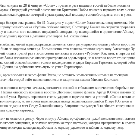
был открыт на 28-й минуте. «Сочи» с третьего раза наказали гостей за беспечность на
дартах. Очередной угловой в исполнении Кристиана Нобоа привел к первому голу в сезо
защитника Родригао, который с угла вратарской площади головой отправил мяч в угол.
нцы быстро отыгрались. До 31-й минуты у ворот «Сочи» были только полумоменты. Но
е пропущенного мяча «Рубин» побежал вперед. Солтмурад Бакаев на скорости прорвался
гу и выкатил мяч на линию штрафной площади, где находящийся в одиночестве Абильд
ильярдному пробил в дальний угол ворот. 1-1, снова ничья.
е забитых мячей игра раскрылась, моменты стали регулярно возникать у обоих ворот, но
 били по воротам сочинцы. Большинство атак хозяева строили через зону Александра Зу
рый лишь в третий раз в этом сезоне появился в составе «Рубина». Как итог, в первом та
лл Заика несколько раз опасно простреливал вдоль ворот, но к взятию ворот это не прив
ко самый опасный момент возник после дальнего удара Кирилла Терехова, который отби
 Дюпин, на добивание чуть-чуть не успел Бурмистров.
и, организованные через фланг Зуева, не остались незамеченными главным тренером
ина». На второй тайм на позицию левого защитника вышел Михаил Костюков.
ая половина встречи началась достаточно спокойно с большим количеством борьбы в це
. Первая опасность пришла к воротам Дюпина с левого фланга. Артур Юсупов плотно п
ижний угол. Вратарь справился с этим ударом и перевел мяч на угловой. «Сочи» взяли и
свой контроль, но во время перепасовки между защитниками ошибся Игорь Юрганов и
ально подарил мяч Сеаду Хакшабановичу. Защитник вынужден был сбивать соперника и
чил красную карточку.
ин» не остался в долгу. Через минуту Абильдгор сфолил на чужой половине поля, влетев
но игроку соперника, и получил вторую желтую карточку, которая превратилась в красн
 минуте каждая команда заработала по одному удалению и забили по одному голу.