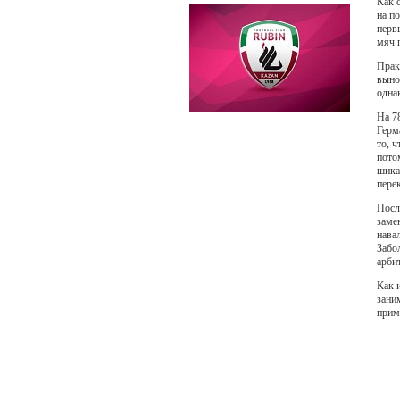
Как 
на п
перв
мяч 
Прак
выно
одна
На 7
Герм
то, 
пото
шика
пере
Посл
заме
нава
Забо
арби
Как 
зани
прим