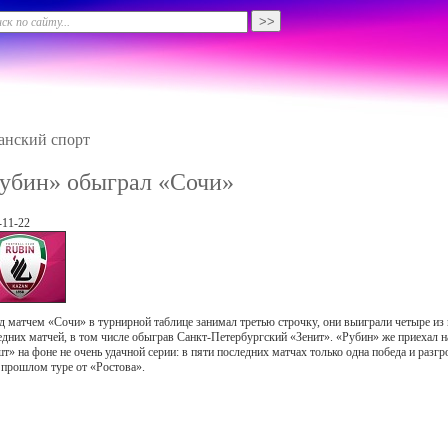
анский спорт
убин» обыграл «Сочи»
-11-22
д матчем «Сочи» в турнирной таблице занимал третью строчку, они выиграли четыре из
едних матчей, в том числе обыграв Санкт-Петербургский «Зенит». «Рубин» же приехал н
т» на фоне не очень удачной серии: в пяти последних матчах только одна победа и разг
в прошлом туре от «Ростова».