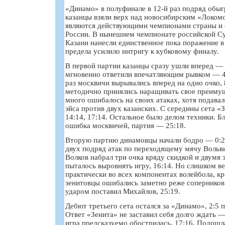
«Динамо» в полуфинале в 12-й раз подряд обыг
казанцы взяли верх над новосибирским «Локом
являются действующими чемпионами страны и 
России. В нынешнем чемпионате российской С
Казани нанесли единственное пока поражение в
предела усилило интригу к кубковому финалу.
В первой партии казанцы сразу ушли вперед — 
мгновенно ответили впечатляющим рывком — 4:
раз москвичи вырывались вперед на одно очко, 
методично принялись наращивать свое преиму
много ошибалось на своих атаках, хотя подавал
эйса против двух казанских. С середины сета 
14:14, 17:14. Остальное было делом техники. Б
ошибка москвичей, партия — 25:18.
Вторую партию динамовцы начали бодро — 0:2, 
двух подряд атак по переходящему мячу Вольв
Волков набрал три очка кряду скидкой и двумя 
пыталось выровнять игру, 16:14. Но слишком ве
практически во всех компонентах волейбола, кр
зенитовцы ошибались заметно реже соперников
ударом поставил Михайлов, 25:19.
Дебют третьего сета остался за «Динамо», 2:5 п
Ответ «Зенита» не заставил себя долго ждать —
игра предсказуемо обострилась, 17:16. Подошл