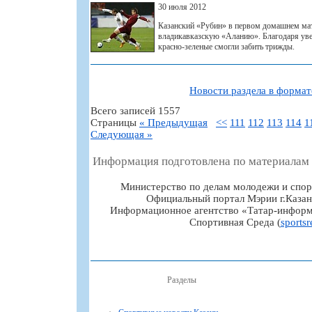
30 июля 2012
Казанский «Рубин» в первом домашнем мат
владикавказскую «Аланию». Благодаря ув
красно-зеленые смогли забить трижды.
Новости раздела в форма
Всего записей 1557
Страницы
« Предыдущая
<<
111
112
113
114
1
Следующая »
Информация подготовлена по материалам
Министерство по делам молодежи и спор
Официальный портал Мэрии г.Казан
Информационное агентство «Татар-информ
Спортивная Среда (
sportsr
Разделы