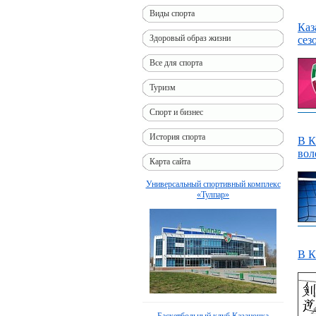
Виды спорта
Каз
Здоровый образ жизни
сез
Все для спорта
Туризм
Спорт и бизнес
История спорта
В К
вол
Карта сайта
Универсальный спортивный комплекс
«Тулпар»
В К