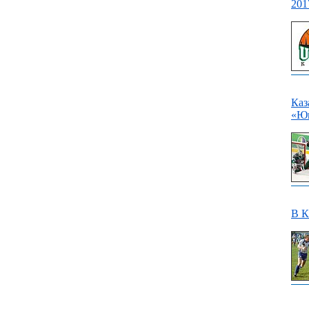
201
Каз
«Ю
В К