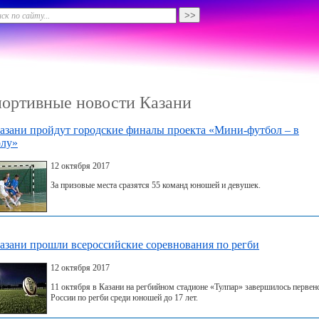
ортивные новости Казани
азани пройдут городские финалы проекта «Мини-футбол – в
лу»
12 октября 2017
За призовые места сразятся 55 команд юношей и девушек.
азани прошли всероссийские соревнования по регби
12 октября 2017
11 октября в Казани на регбийном стадионе «Тулпар» завершилось первен
России по регби среди юношей до 17 лет.