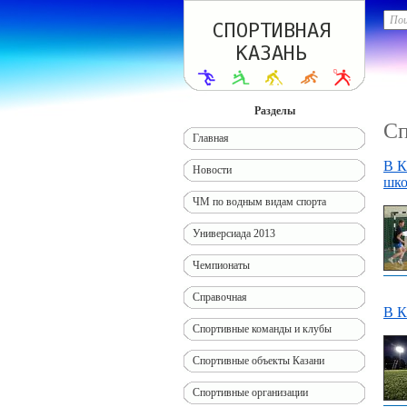
Разделы
Сп
Главная
В К
Новости
шко
ЧМ по водным видам спорта
Универсиада 2013
Чемпионаты
Справочная
В К
Спортивные команды и клубы
Спортивные объекты Казани
Спортивные организации