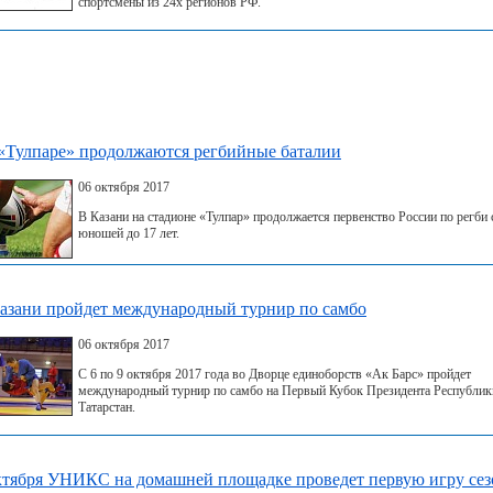
спортсмены из 24х регионов РФ.
«Тулпаре» продолжаются регбийные баталии
06 октября 2017
В Казани на стадионе «Тулпар» продолжается первенство России по регби 
юношей до 17 лет.
азани пройдет международный турнир по самбо
06 октября 2017
С 6 по 9 октября 2017 года во Дворце единоборств «Ак Барс» пройдет
международный турнир по самбо на Первый Кубок Президента Республик
Татарстан.
ктября УНИКС на домашней площадке проведет первую игру сез