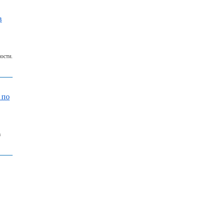
в
ости.
 по
а